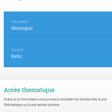
Navigation
de
Précédent
Article
Hernigou
l’article
précédent
:
Suivant
Article
Kehr
suivant
:
Accès thematique
Grâce à ce formulaire vous pouvez consulter les articles liés à une
thématique ou à une année précise.