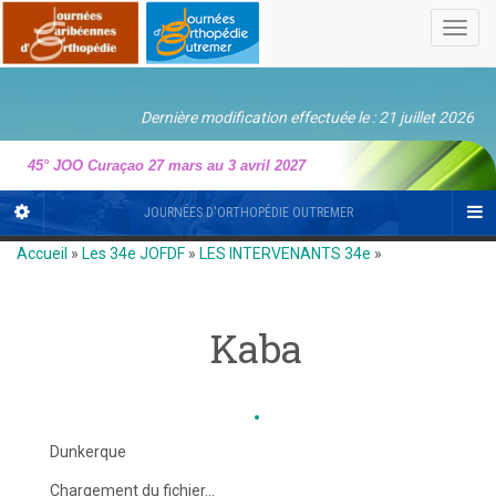
Toggl
navig
Dernière modification effectuée le : 21 juillet 2026
45° JOO Curaçao 27 mars au 3 avril 2027
JOURNÉES D'ORTHOPÉDIE OUTREMER
Accueil
»
Les 34e JOFDF
»
LES INTERVENANTS 34e
»
Kaba
Dunkerque
Chargement du fichier...