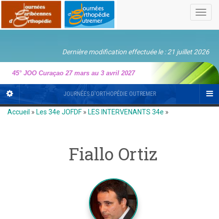
Toggl
navig
Dernière modification effectuée le : 21 juillet 2026
45° JOO Curaçao 27 mars au 3 avril 2027
JOURNÉES D'ORTHOPÉDIE OUTREMER
Accueil
»
Les 34e JOFDF
»
LES INTERVENANTS 34e
»
Fiallo Ortiz