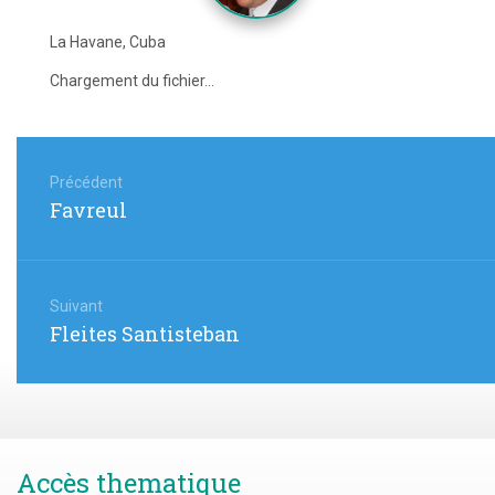
La Havane, Cuba
Chargement du fichier...
Navigation
de
Précédent
Article
Favreul
l’article
précédent
:
Suivant
Article
Fleites Santisteban
suivant
:
Accès thematique