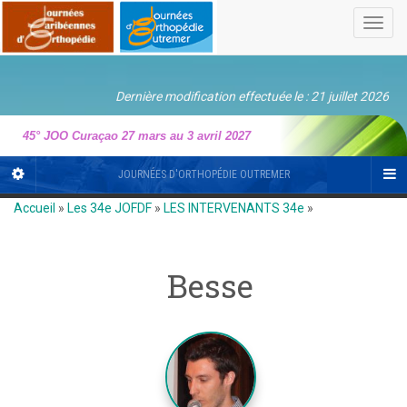
Toggl
navig
Dernière modification effectuée le : 21 juillet 2026
45° JOO Curaçao 27 mars au 3 avril 2027
JOURNÉES D'ORTHOPÉDIE OUTREMER
Accueil
»
Les 34e JOFDF
»
LES INTERVENANTS 34e
»
Besse