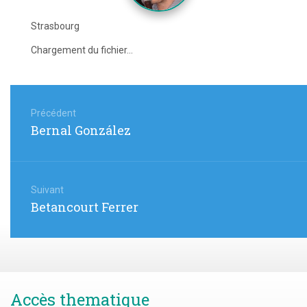
Strasbourg
Chargement du fichier...
Navigation
de
Précédent
Article
Bernal González
l’article
précédent
:
Suivant
Article
Betancourt Ferrer
suivant
:
Accès thematique