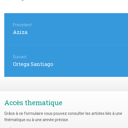
Navigation
de
Précédent
Article
Aziza
l’article
précédent
:
Suivant
Article
Ortega Santiago
suivant
:
Accès thematique
Grâce à ce formulaire vous pouvez consulter les articles liés à une
thématique ou à une année précise.