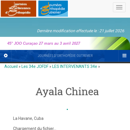
Toggl
navig
Dernière modification effectuée le : 21 juillet 2026
45° JOO Curaçao 27 mars au 3 avril 2027
JOURNÉES D'ORTHOPÉDIE OUTREMER
Accueil
»
Les 34e JOFDF
»
LES INTERVENANTS 34e
»
Ayala Chinea
La Havane, Cuba
Chargement du fichier...