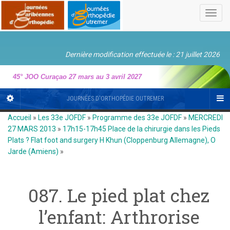
Toggl
navig
Dernière modification effectuée le : 21 juillet 2026
45° JOO Curaçao 27 mars au 3 avril 2027
JOURNÉES D'ORTHOPÉDIE OUTREMER
Accueil
»
Les 33e JOFDF
»
Programme des 33e JOFDF
»
MERCREDI
27 MARS 2013
»
17h15-17h45 Place de la chirurgie dans les Pieds
Plats ? Flat foot and surgery H Khun (Cloppenburg Allemagne), O
Jarde (Amiens)
»
087. Le pied plat chez
l’enfant: Arthrorise