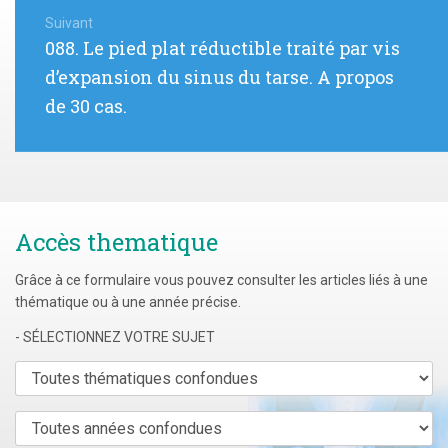
de
Suivant
Article
088. Le pied plat réductible traité par vis
l’article
suivant
d’expansion du sinus du tarse. A propos
:
de 30 cas.
Accès thematique
Grâce à ce formulaire vous pouvez consulter les articles liés à une
thématique ou à une année précise.
- SÉLECTIONNEZ VOTRE SUJET