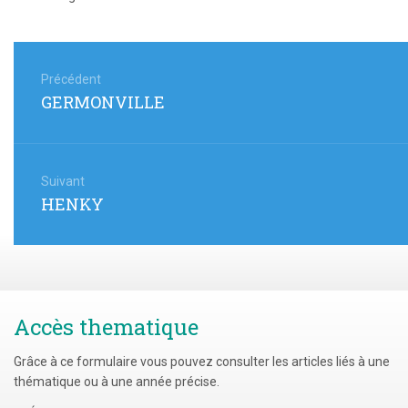
Navigation
de
Précédent
Article
GERMONVILLE
l’article
précédent
:
Suivant
Article
HENKY
suivant
:
Accès thematique
Grâce à ce formulaire vous pouvez consulter les articles liés à une
thématique ou à une année précise.