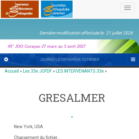
Toggl
navig
Dernière modification effectuée le : 21 juillet 2026
45° JOO Curaçao 27 mars au 3 avril 2027
JOURNÉES D'ORTHOPÉDIE OUTREMER
Accueil
»
Les 33e JOFDF
»
LES INTERVENANTS 33e
»
GRESALMER
New York, USA
Chargement du fichier...