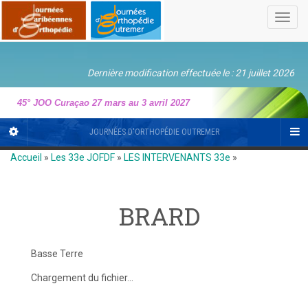
Toggl
navig
Dernière modification effectuée le : 21 juillet 2026
45° JOO Curaçao 27 mars au 3 avril 2027
JOURNÉES D'ORTHOPÉDIE OUTREMER
Accueil
»
Les 33e JOFDF
»
LES INTERVENANTS 33e
»
BRARD
Basse Terre
Chargement du fichier...