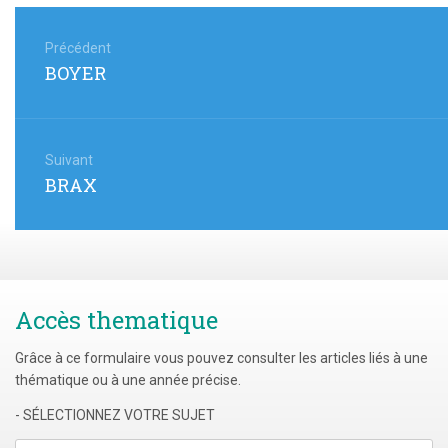
Navigation
de
Précédent
Article
BOYER
l’article
précédent
:
Suivant
Article
BRAX
suivant
:
Accès thematique
Grâce à ce formulaire vous pouvez consulter les articles liés à une
thématique ou à une année précise.
- SÉLECTIONNEZ VOTRE SUJET