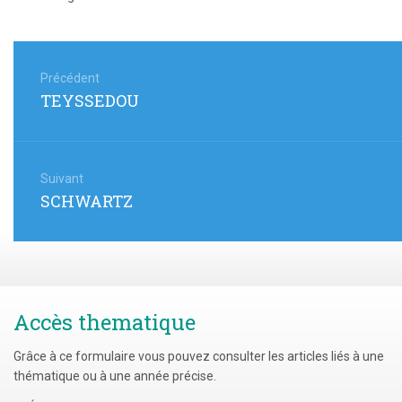
Navigation
de
Précédent
Article
TEYSSEDOU
l’article
précédent
:
Suivant
Article
SCHWARTZ
suivant
:
Accès thematique
Grâce à ce formulaire vous pouvez consulter les articles liés à une
thématique ou à une année précise.