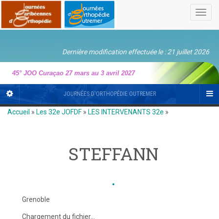
Toggl
navig
Dernière modification effectuée le : 21 juillet 2026
45° JOO Curaçao 27 mars au 3 avril 2027
JOURNÉES D'ORTHOPÉDIE OUTREMER
Accueil
»
Les 32e JOFDF
»
LES INTERVENANTS 32e
»
STEFFANN
Grenoble
Chargement du fichier...