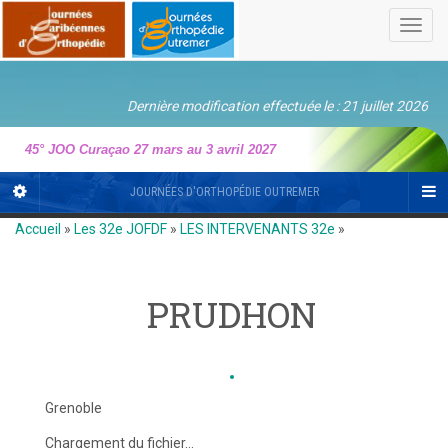
Toggl
navig
Dernière modification effectuée le : 21 juillet 2026
45° JOO Curaçao 27 mars au 3 avril 2027
JOURNÉES D'ORTHOPÉDIE OUTREMER
Accueil
»
Les 32e JOFDF
»
LES INTERVENANTS 32e
»
PRUDHON
Grenoble
Chargement du fichier...