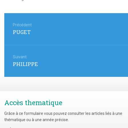
Navigation
de
Précédent
Article
PUGET
l’article
précédent
:
Suivant
Article
PHILIPPE
suivant
:
Accès thematique
Grâce à ce formulaire vous pouvez consulter les articles liés à une
thématique ou à une année précise.