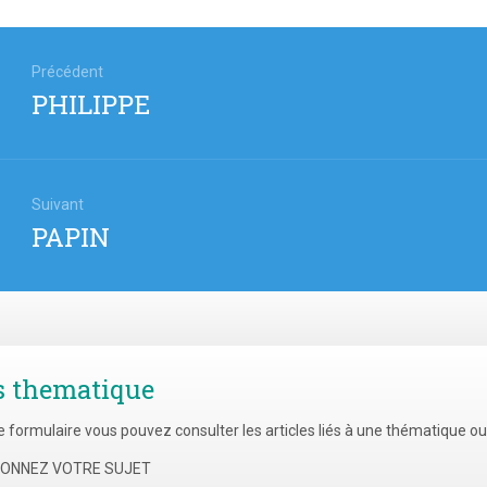
igation
Précédent
Article
PHILIPPE
icle
précédent
:
Suivant
Article
PAPIN
suivant
:
s thematique
e formulaire vous pouvez consulter les articles liés à une thématique o
TIONNEZ VOTRE SUJET