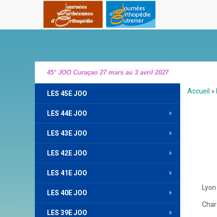
45° JOO Curaçao 27 mars au 3 avril 2027
Accueil
»
LES 45E JOO
LES 44E JOO
LES 43E JOO
LES 42E JOO
LES 41E JOO
Lyon
LES 40E JOO
Char
LES 39E JOO