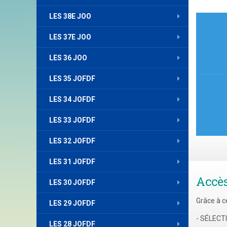
Nav
LES 38E JOO
de
LES 37E JOO
l’art
LES 36 JOO
LES 35 JOFDF
LES 34 JOFDF
LES 33 JOFDF
LES 32 JOFDF
LES 31 JOFDF
Accè
LES 30 JOFDF
Grâce à c
LES 29 JOFDF
- SÉLEC
LES 28 JOFDF