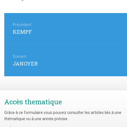
Navigation
de
Précédent
Article
KEMPF
l’article
précédent
:
Suivant
Article
JANOYER
suivant
:
Accès thematique
Grâce à ce formulaire vous pouvez consulter les articles liés à une
thématique ou à une année précise.