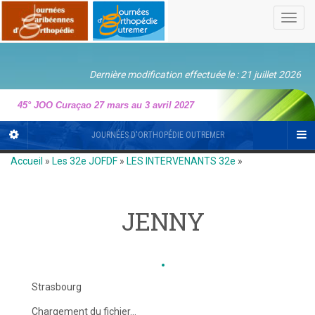
Toggl
navig
Dernière modification effectuée le : 21 juillet 2026
45° JOO Curaçao 27 mars au 3 avril 2027
JOURNÉES D'ORTHOPÉDIE OUTREMER
Accueil
»
Les 32e JOFDF
»
LES INTERVENANTS 32e
»
JENNY
Strasbourg
Chargement du fichier...