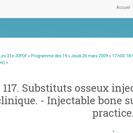
Accueil
Les 31e JOFDF
»
Programme des 19
»
Jeudi 26 mars 2009
»
17 h00-18 h
es)
»
117. Substituts osseux inje
clinique. - Injectable bone s
practice