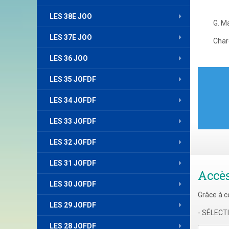
LES 38E JOO
G. Ma
LES 37E JOO
Char
LES 36 JOO
Nav
LES 35 JOFDF
de
LES 34 JOFDF
l’art
LES 33 JOFDF
LES 32 JOFDF
LES 31 JOFDF
Accè
LES 30 JOFDF
Grâce à c
LES 29 JOFDF
- SÉLEC
LES 28 JOFDF