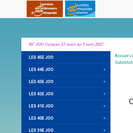
45° JOO Curaçao 27 mars au 3 avril 2027
Accueil
»
LES 45E JOO
Substitut
LES 44E JOO
LES 43E JOO
LES 42E JOO
LES 41E JOO
LES 40E JOO
LES 39E JOO