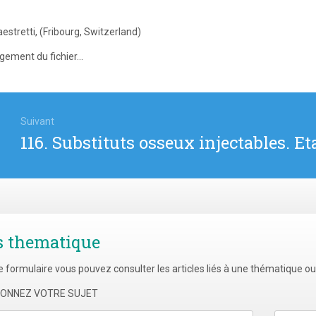
estretti, (Fribourg, Switzerland)
gement du fichier...
igation
Suivant
Article
116. Substituts osseux injectables. Eta
icle
suivant
:
s thematique
e formulaire vous pouvez consulter les articles liés à une thématique o
TIONNEZ VOTRE SUJET