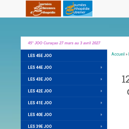
45° JOO Curaçao 27 mars au 3 avril 2027
Accueil
»
LES 45E JOO
LES 44E JOO
1
LES 43E JOO
LES 42E JOO
LES 41E JOO
LES 40E JOO
LES 39E JOO