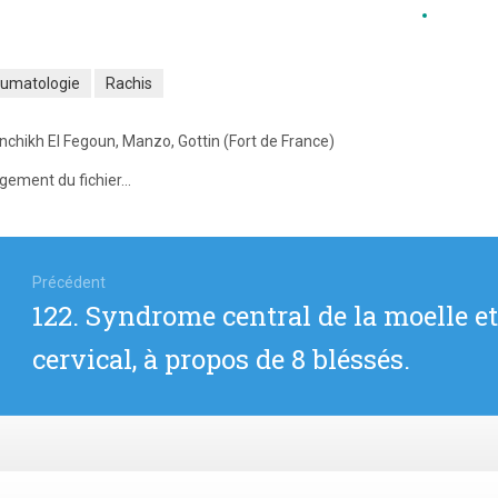
aumatologie
Rachis
nchikh El Fegoun, Manzo, Gottin (Fort de France)
gement du fichier...
igation
Précédent
Article
122. Syndrome central de la moelle 
icle
précédent
cervical, à propos de 8 bléssés.
: