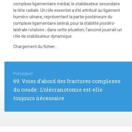
complexe ligamentaire médial, le stabilisateur secondaire
la tête radiale. Un rôle essentiel a été attribué au ligament
huméro-ulnaire, représentant la partie postérieure du
complexe ligamentaire latéral, pour la stabilité postéro-
latérale rotatoire ; dans cette situation, l’anconé jouerait un
rôle de stabilisateur dynamique.
Chargement du fichier...
Navigation
de
Précédent
Article
69. Voies d’abord des fractures complexes
l’article
précédent
du coude : L’olécranotomie est-elle
:
toujours nécessaire