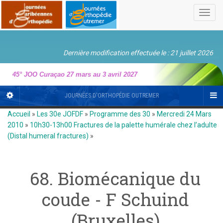
Toggl
navig
Dernière modification effectuée le : 21 juillet 2026
45° JOO Curaçao 27 mars au 3 avril 2027
JOURNÉES D'ORTHOPÉDIE OUTREMER
Accueil
»
Les 30e JOFDF
»
Programme des 30
»
Mercredi 24 Mars
2010
»
10h30-13h00 Fractures de la palette humérale chez l’adulte
(Distal humeral fractures)
»
68. Biomécanique du
coude - F Schuind
(Bruxelles)