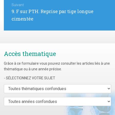
de
Suivant
Article
9. F sur PTH. Reprise par tige longue
l’article
suivant
cimentée
:
Accès thematique
Grâce à ce formulaire vous pouvez consulter les articles liés à une
thématique ou à une année précise.
- SÉLECTIONNEZ VOTRE SUJET