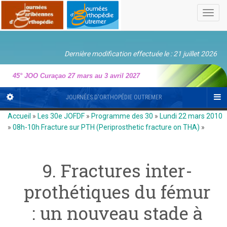
Toggl
navig
Dernière modification effectuée le : 21 juillet 2026
45° JOO Curaçao 27 mars au 3 avril 2027
JOURNÉES D'ORTHOPÉDIE OUTREMER
Accueil
»
Les 30e JOFDF
»
Programme des 30
»
Lundi 22 mars 2010
»
08h-10h Fracture sur PTH (Periprosthetic fracture on THA)
»
9. Fractures inter-
prothétiques du fémur
: un nouveau stade à