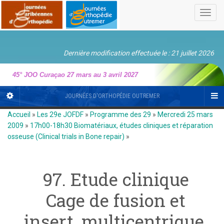
Toggl
navig
Dernière modification effectuée le : 21 juillet 2026
45° JOO Curaçao 27 mars au 3 avril 2027
JOURNÉES D'ORTHOPÉDIE OUTREMER
Accueil
»
Les 29e JOFDF
»
Programme des 29
»
Mercredi 25 mars
2009
»
17h00-18h30 Biomatériaux, études cliniques et réparation
osseuse (Clinical trials in Bone repair)
»
97. Etude clinique
Cage de fusion et
insert, multicentrique.