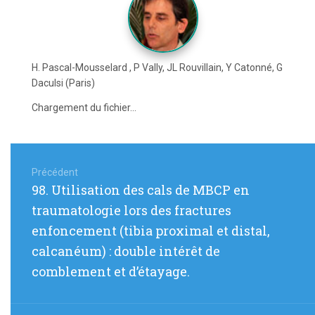
H. Pascal-Mousselard , P Vally, JL Rouvillain, Y Catonné, G
Daculsi (Paris)
Chargement du fichier...
Navigation
de
Précédent
Article
98. Utilisation des cals de MBCP en
l’article
précédent
traumatologie lors des fractures
:
enfoncement (tibia proximal et distal,
calcanéum) : double intérêt de
comblement et d’étayage.