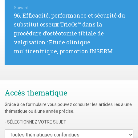
Suivant
Article
96. Efficacité, performance et sécurité du
suivant
substitut osseux TricOs™ dans la
:
procédure d’ostéotomie tibiale de
valgisation : Etude clinique
multicentrique, promotion INSERM
Accès thematique
Grâce à ce formulaire vous pouvez consulter les articles liés à une
thématique ou à une année précise.
- SÉLECTIONNEZ VOTRE SUJET