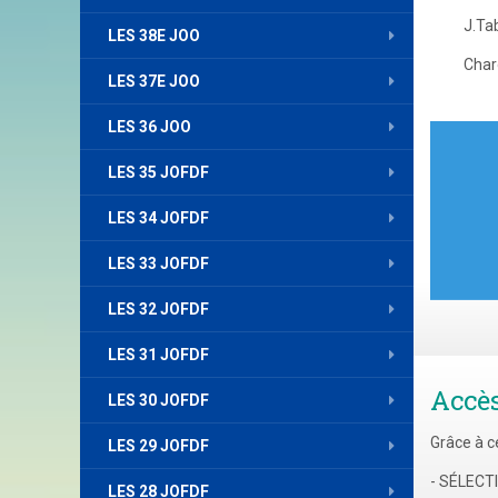
J.Tab
LES 38E JOO
Char
LES 37E JOO
LES 36 JOO
Nav
de
LES 35 JOFDF
l’art
LES 34 JOFDF
LES 33 JOFDF
LES 32 JOFDF
LES 31 JOFDF
Accè
LES 30 JOFDF
Grâce à c
LES 29 JOFDF
- SÉLEC
LES 28 JOFDF