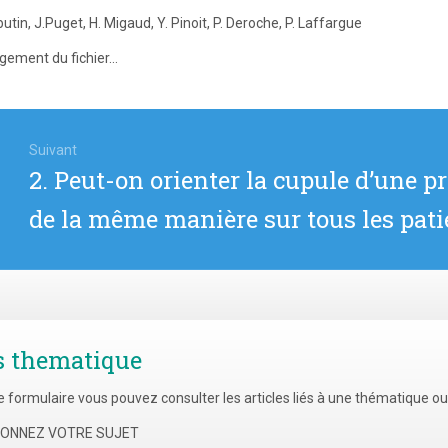
utin, J.Puget, H. Migaud, Y. Pinoit, P. Deroche, P. Laffargue
gement du fichier...
igation
Suivant
Article
2. Peut-on orienter la cupule d’une p
icle
suivant
de la même manière sur tous les pati
:
s thematique
e formulaire vous pouvez consulter les articles liés à une thématique o
TIONNEZ VOTRE SUJET