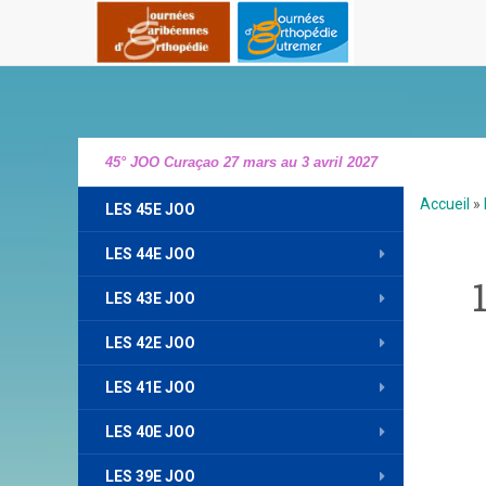
45° JOO Curaçao 27 mars au 3 avril 2027
Accueil
»
LES 45E JOO
LES 44E JOO
LES 43E JOO
LES 42E JOO
LES 41E JOO
LES 40E JOO
LES 39E JOO