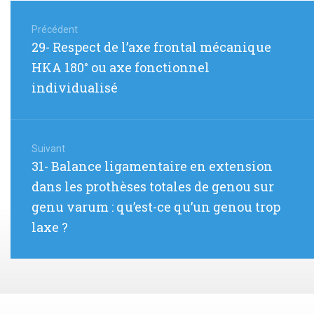
Navigation
de
Précédent
Article
29- Respect de l’axe frontal mécanique
l’article
précédent
HKA 180° ou axe fonctionnel
:
individualisé
Suivant
Article
31- Balance ligamentaire en extension
suivant
dans les prothèses totales de genou sur
:
genu varum : qu’est-ce qu’un genou trop
laxe ?