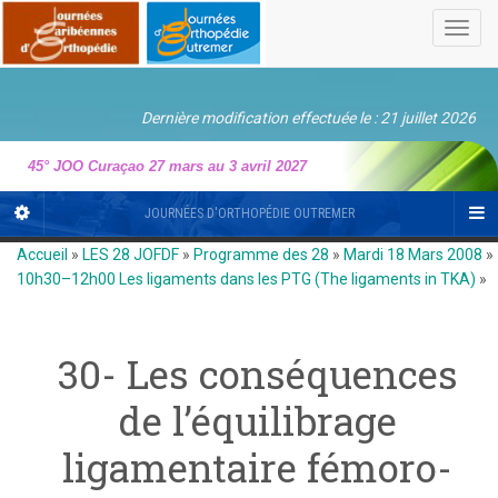
Toggl
navig
Dernière modification effectuée le : 21 juillet 2026
45° JOO Curaçao 27 mars au 3 avril 2027
JOURNÉES D'ORTHOPÉDIE OUTREMER
Accueil
»
LES 28 JOFDF
»
Programme des 28
»
Mardi 18 Mars 2008
»
10h30–12h00 Les ligaments dans les PTG (The ligaments in TKA)
»
30- Les conséquences
de l’équilibrage
ligamentaire fémoro-