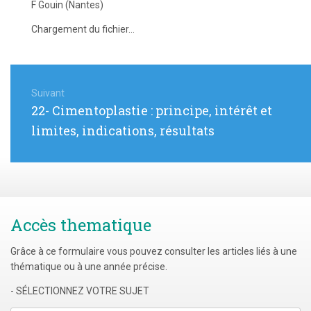
F Gouin (Nantes)
Chargement du fichier...
Navigation
de
Suivant
Article
22- Cimentoplastie : principe, intérêt et
l’article
suivant
limites, indications, résultats
:
Accès thematique
Grâce à ce formulaire vous pouvez consulter les articles liés à une
thématique ou à une année précise.
- SÉLECTIONNEZ VOTRE SUJET