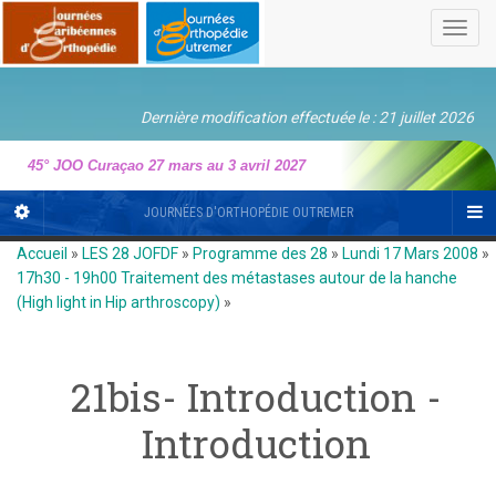
Toggl
navig
Dernière modification effectuée le : 21 juillet 2026
45° JOO Curaçao 27 mars au 3 avril 2027
JOURNÉES D'ORTHOPÉDIE OUTREMER
Accueil
»
LES 28 JOFDF
»
Programme des 28
»
Lundi 17 Mars 2008
»
17h30 - 19h00 Traitement des métastases autour de la hanche
(High light in Hip arthroscopy)
»
21bis- Introduction -
Introduction