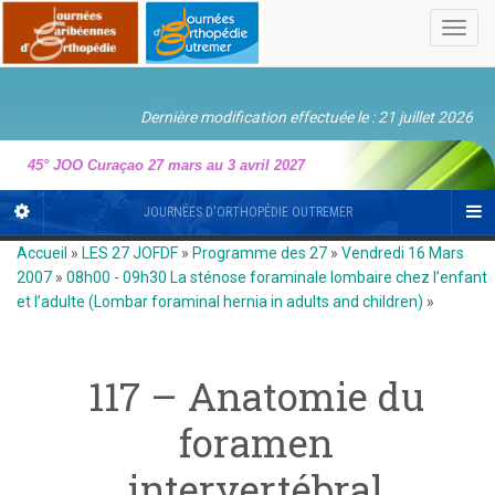
Toggl
navig
Dernière modification effectuée le : 21 juillet 2026
45° JOO Curaçao 27 mars au 3 avril 2027
JOURNÉES D'ORTHOPÉDIE OUTREMER
Accueil
»
LES 27 JOFDF
»
Programme des 27
»
Vendredi 16 Mars
2007
»
08h00 - 09h30 La sténose foraminale lombaire chez l’enfant
et l’adulte (Lombar foraminal hernia in adults and children)
»
117 – Anatomie du
foramen
intervertébral