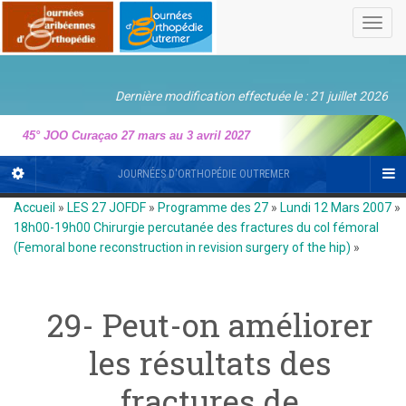
Toggl
navig
Dernière modification effectuée le : 21 juillet 2026
45° JOO Curaçao 27 mars au 3 avril 2027
JOURNÉES D'ORTHOPÉDIE OUTREMER
Accueil
»
LES 27 JOFDF
»
Programme des 27
»
Lundi 12 Mars 2007
»
18h00-19h00 Chirurgie percutanée des fractures du col fémoral
(Femoral bone reconstruction in revision surgery of the hip)
»
29- Peut-on améliorer
les résultats des
fractures de