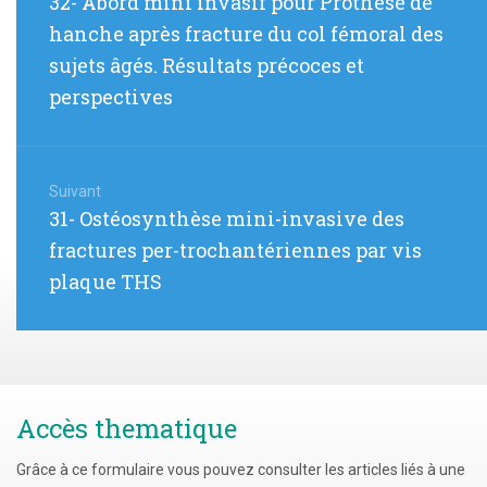
32- Abord mini invasif pour Prothèse de
l’article
précédent
hanche après fracture du col fémoral des
:
sujets âgés. Résultats précoces et
perspectives
Suivant
Article
31- Ostéosynthèse mini-invasive des
suivant
fractures per-trochantériennes par vis
:
plaque THS
Accès thematique
Grâce à ce formulaire vous pouvez consulter les articles liés à une