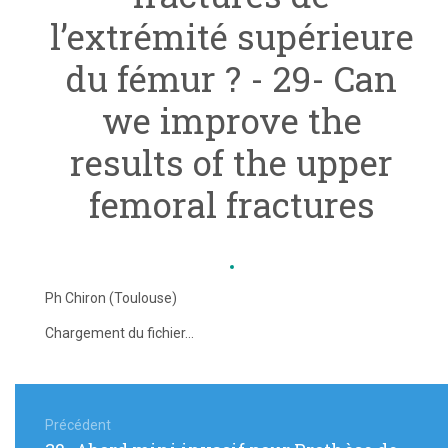
l’extrémité supérieure
du fémur ? - 29- Can
we improve the
results of the upper
femoral fractures
Ph Chiron (Toulouse)
Chargement du fichier...
Navigation
de
Précédent
Article