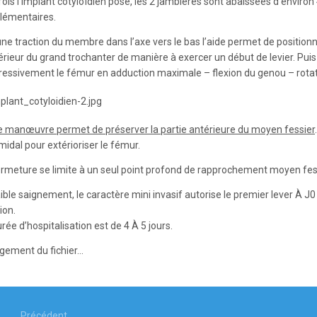
ois l’implant cotyloïdien posé, les 2 jambières sont abaissées d’environ 
lémentaires.
une traction du membre dans l’axe vers le bas l’aide permet de positi
érieur du grand trochanter de manière à exercer un début de levier. Puis
ressivement le fémur en adduction maximale – flexion du genou – rotat
e manœuvre permet de préserver la partie antérieure du moyen fessier
idal pour extérioriser le fémur.
ermeture se limite à un seul point profond de rapprochement moyen fessi
aible saignement, le caractère mini invasif autorise le premier lever À
ion.
rée d’hospitalisation est de 4 À 5 jours.
gement du fichier...
igation
Précédent