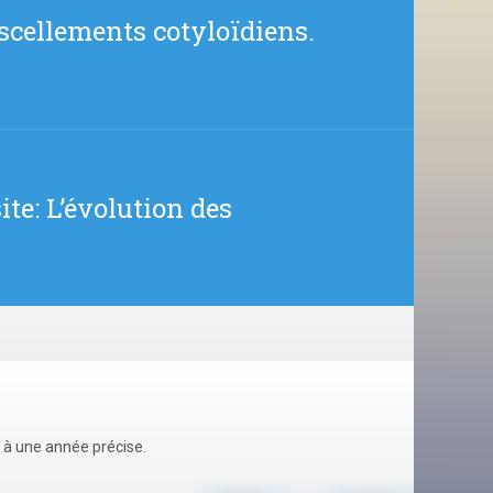
scellements cotyloïdiens.
te: L’évolution des
u à une année précise.