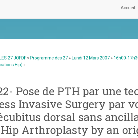
Accueil
LES 27 JOFDF
»
Programme des 27
»
Lundi 12 Mars 2007
»
16h00-17h30
ations Hip)
»
22- Pose de PTH par une te
ess Invasive Surgery par v
écubitus dorsal sans ancilla
Hip Arthroplasty by an ori