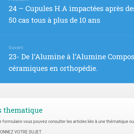
Article
24 – Cupules H.A impactées après de
icle
précédent
50 cas tous à plus de 10 ans
:
Suivant
Article
23- De l’Alumine à l’Alumine Composi
suivant
céramiques en orthopédie.
:
s thematique
e formulaire vous pouvez consulter les articles liés à une thématique o
TIONNEZ VOTRE SUJET