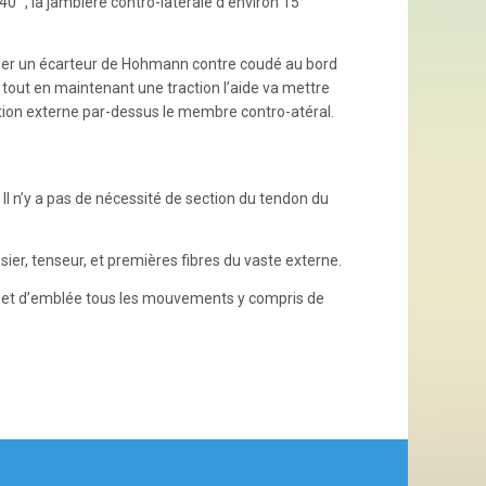
40 °, la jambière contro-latérale d’environ 15°
onner un écarteur de Hohmann contre coudé au bord
 tout en maintenant une traction l’aide va mettre
ion externe par-dessus le membre contro-atéral.
. Il n’y a pas de nécessité de section du tendon du
er, tenseur, et premières fibres du vaste externe.
 J0 et d’emblée tous les mouvements y compris de