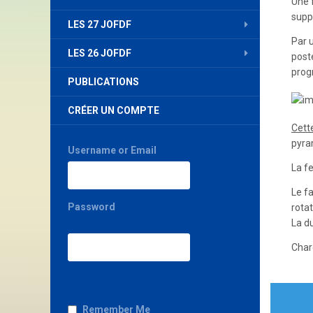
Une f
supp
LES 27 JOFDF
Par 
LES 26 JOFDF
post
prog
PUBLICATIONS
CRÉER UN COMPTE
Cett
pyram
Username or Email
La f
Le f
Password
rotat
La du
Char
Nav
Remember Me