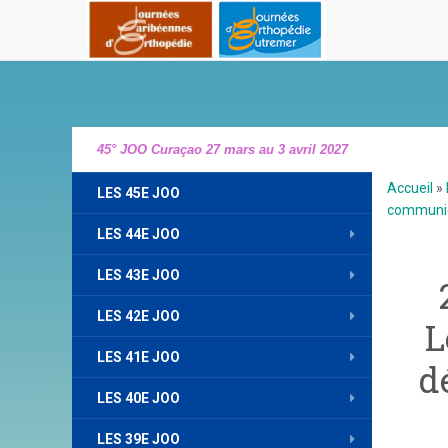
45° JOO Curaçao 27 mars au 3 avril 2027
Accueil
»
LES 45E JOO
communic
LES 44E JOO
LES 43E JOO
LES 42E JOO
L
LES 41E JOO
d
LES 40E JOO
LES 39E JOO