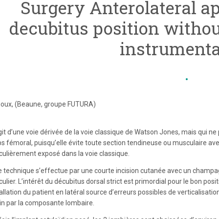
Surgery Anterolateral a
decubitus position without
instrumenta
Zoux, (Beaune, groupe FUTURA)
agit d’une voie dérivée de la voie classique de Watson Jones, mais qui ne
s fémoral, puisqu’elle évite toute section tendineuse ou musculaire av
iculièrement exposé dans la voie classique.
e technique s’effectue par une courte incision cutanée avec un champag
culier. L’intérêt du décubitus dorsal strict est primordial pour le bon p
tallation du patient en latéral source d’erreurs possibles de verticalisati
in par la composante lombaire.