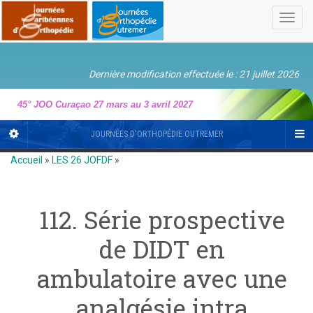
Toggl
navig
Dernière modification effectuée le : 21 juillet 2026
45° JOO Curaçao 27 mars au 3 avril 2027
JOURNÉES D'ORTHOPÉDIE OUTREMER
Accueil
»
LES 26 JOFDF
»
112. Série prospective
de DIDT en
ambulatoire avec une
analgésie intra