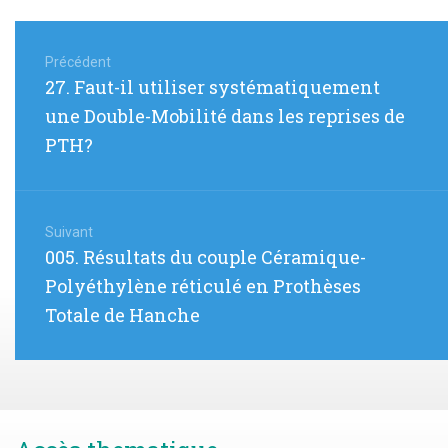
Navigation
de
Précédent
Article
27. Faut-il utiliser systématiquement
l’article
précédent
une Double-Mobilité dans les reprises de
:
PTH?
Suivant
Article
005. Résultats du couple Céramique-
suivant
Polyéthylène réticulé en Prothèses
:
Totale de Hanche