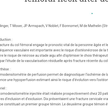
linger, T Moser, JP Armspach, V Noblet, F Bonnomet, M de Mathelin (St
duction :
acture du col fémoral engage le pronostic vital de la personne âgée et l
quence vasculaire est importante avec le risque d’ostéonécrose de la têt
ire le risque de nécrose au stade aigu afin d’optimiser le choix thérape
 par l’étude de la vascularisation résiduelle après fracture récente du col
thèse :
omodensitométrie de perfusion permet de diagnostiquer l’ischémie de la
ence une hypoperfusion estimant ainsi le risque d’évolution vers l’ostéo
iel :
tomodensitométrie injectée était réalisée prospectivement chez 20 pati
res d’inclusion et d’exclusion. Dix présentaient une fracture cervicale v
pe constituait un premier groupe témoin. Le deuxième groupe témoin éta