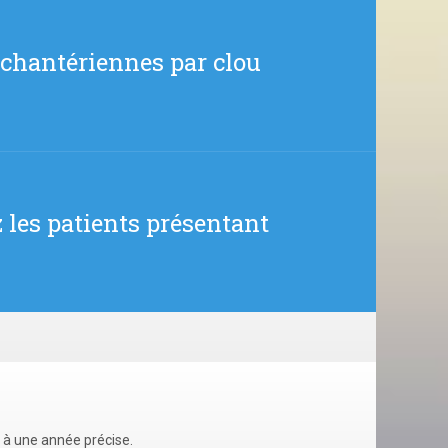
rochantériennes par clou
z les patients présentant
u à une année précise.