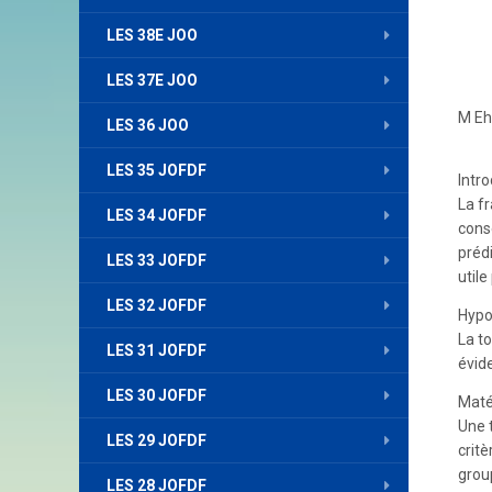
LES 38E JOO
LES 37E JOO
M Eh
LES 36 JOO
LES 35 JOFDF
Intro
La fr
LES 34 JOFDF
consé
préd
LES 33 JOFDF
utile
LES 32 JOFDF
Hypo
La t
LES 31 JOFDF
évid
LES 30 JOFDF
Matér
Une 
LES 29 JOFDF
critè
grou
LES 28 JOFDF