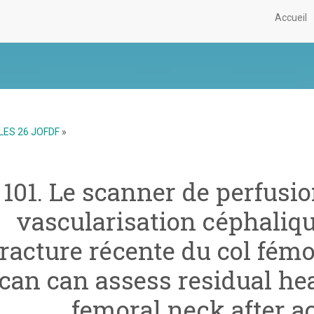
Accueil
LES 26 JOFDF
»
101. Le scanner de perfusio
vascularisation céphaliqu
fracture récente du col fémo
can can assess residual he
femoral neck after ac