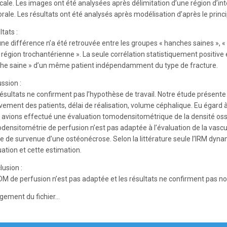
icale. Les images ont été analysées après délimitation d’une région d’in
ale. Les résultats ont été analysés après modélisation d’après le princi
tats :
ne différence n’a été retrouvée entre les groupes « hanches saines », « 
 région trochantérienne ». La seule corrélation statistiquement positive é
he saine » d’un même patient indépendamment du type de fracture.
ssion :
résultats ne confirment pas l’hypothèse de travail. Notre étude présente 
ement des patients, délai de réalisation, volume céphalique. Eu égard à
 avions effectué une évaluation tomodensitométrique de la densité oss
densitométrie de perfusion n’est pas adaptée à l’évaluation de la vascul
ue de survenue d’une ostéonécrose. Selon la littérature seule l’IRM dyn
ation et cette estimation.
lusion :
DM de perfusion n’est pas adaptée et les résultats ne confirment pas n
gement du fichier...