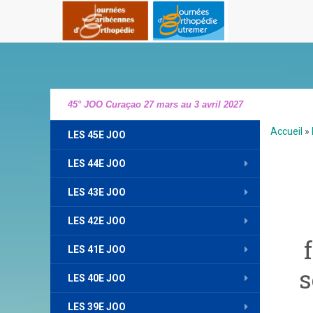
45° JOO Curaçao 27 mars au 3 avril 2027
Accueil
»
LES 45E JOO
LES 44E JOO
LES 43E JOO
LES 42E JOO
LES 41E JOO
s
LES 40E JOO
LES 39E JOO