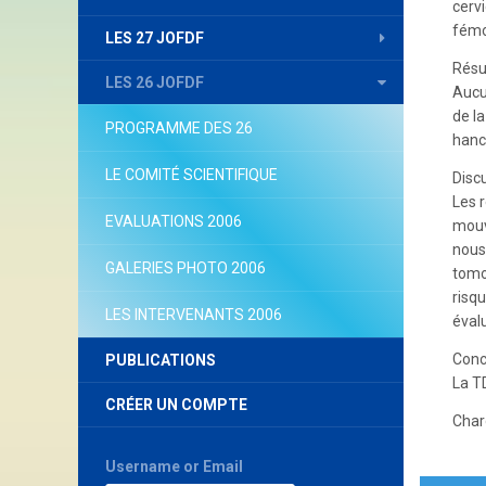
cerv
fémor
LES 27 JOFDF
Résul
LES 26 JOFDF
Aucu
de la
PROGRAMME DES 26
hanc
LE COMITÉ SCIENTIFIQUE
Discu
Les 
EVALUATIONS 2006
mouv
nous
GALERIES PHOTO 2006
tomo
risq
LES INTERVENANTS 2006
évalu
Conc
PUBLICATIONS
La T
CRÉER UN COMPTE
Char
Username or Email