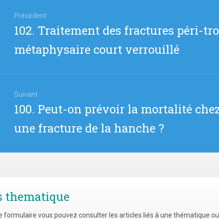
igation
Précédent
Article
102. Traitement des fractures péri-t
icle
précédent
métaphysaire court verrouillé
:
Suivant
Article
100. Peut-on prévoir la mortalité che
suivant
une fracture de la hanche ?
:
s thematique
e formulaire vous pouvez consulter les articles liés à une thématique o