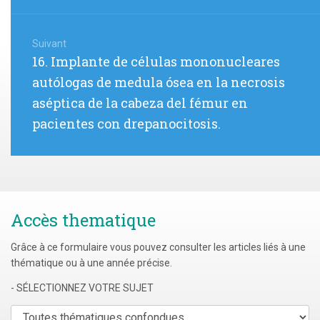
Suivant
Article
16. Implante de células mononucleares
suivant
autólogas de medula ósea en la necrosis
:
aséptica de la cabeza del fémur en
pacientes con drepanocitosis.
Accès thematique
Grâce à ce formulaire vous pouvez consulter les articles liés à une
thématique ou à une année précise.
- SÉLECTIONNEZ VOTRE SUJET