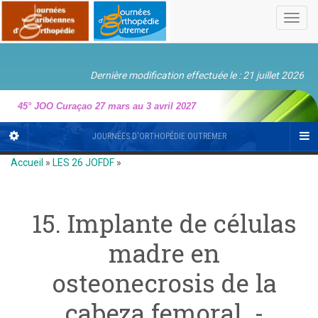
Toggl
navig
Dernière modification effectuée le : 21 juillet 2026
45° JOO Curaçao 27 mars au 3 avril 2027
JOURNÉES D'ORTHOPÉDIE OUTREMER
Accueil
»
LES 26 JOFDF
»
15. Implante de células
madre en
osteonecrosis de la
cabeza femoral. -