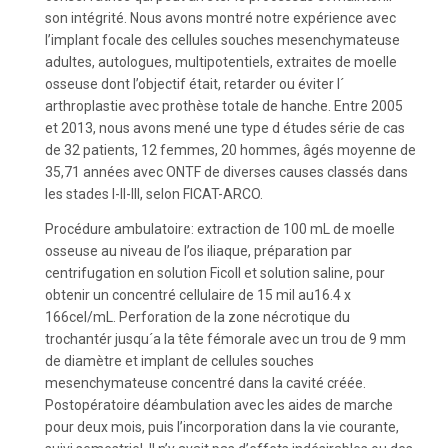
son intégrité. Nous avons montré notre expérience avec
l’implant focale des cellules souches mesenchymateuse
adultes, autologues, multipotentiels, extraites de moelle
osseuse dont l’objectif était, retarder ou éviter l´
arthroplastie avec prothèse totale de hanche. Entre 2005
et 2013, nous avons mené une type d études série de cas
de 32 patients, 12 femmes, 20 hommes, âgés moyenne de
35,71 années avec ONTF de diverses causes classés dans
les stades I-II-III, selon FICAT-ARCO.
Procédure ambulatoire: extraction de 100 mL de moelle
osseuse au niveau de l’os iliaque, préparation par
centrifugation en solution Ficoll et solution saline, pour
obtenir un concentré cellulaire de 15 mil au16.4 x
166cel/mL. Perforation de la zone nécrotique du
trochantér jusqu´a la tête fémorale avec un trou de 9 mm
de diamètre et implant de cellules souches
mesenchymateuse concentré dans la cavité créée.
Postopératoire déambulation avec les aides de marche
pour deux mois, puis l’incorporation dans la vie courante,