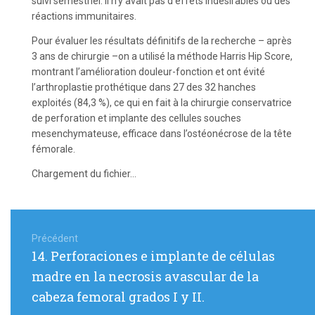
suivi semestriel. Il n’y avait pas d’effets indésirables ou des
réactions immunitaires.
Pour évaluer les résultats définitifs de la recherche – après
3 ans de chirurgie –on a utilisé la méthode Harris Hip Score,
montrant l’amélioration douleur-fonction et ont évité
l’arthroplastie prothétique dans 27 des 32 hanches
exploités (84,3 %), ce qui en fait à la chirurgie conservatrice
de perforation et implante des cellules souches
mesenchymateuse, efficace dans l’ostéonécrose de la tête
fémorale.
Chargement du fichier...
Navigation
de
Précédent
Article
14. Perforaciones e implante de células
l’article
précédent
madre en la necrosis avascular de la
:
cabeza femoral grados I y II.