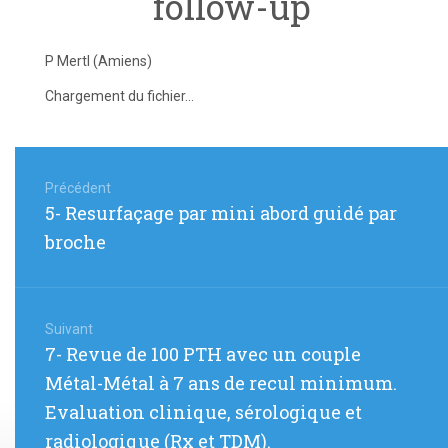
follow-up
P Mertl (Amiens)
Chargement du fichier...
Navigation
de
Précédent
Article
5- Resurfaçage par mini abord guidé par
l’article
précédent
broche
:
Suivant
Article
7- Revue de 100 PTH avec un couple
suivant
Métal-Métal à 7 ans de recul minimum.
:
Evaluation clinique, sérologique et
radiologique (Rx et TDM).