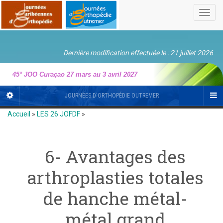
Toggl
navig
Dernière modification effectuée le : 21 juillet 2026
45° JOO Curaçao 27 mars au 3 avril 2027
JOURNÉES D'ORTHOPÉDIE OUTREMER
Accueil
»
LES 26 JOFDF
»
6- Avantages des
arthroplasties totales
de hanche métal-
métal grand