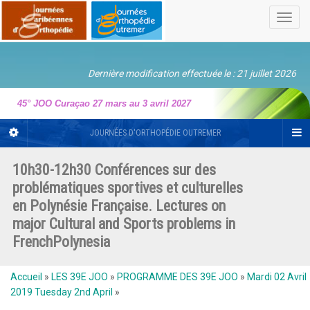
Toggl
navig
Dernière modification effectuée le : 21 juillet 2026
45° JOO Curaçao 27 mars au 3 avril 2027
JOURNÉES D'ORTHOPÉDIE OUTREMER
10h30-12h30 Conférences sur des
problématiques sportives et culturelles
en Polynésie Française. Lectures on
major Cultural and Sports problems in
FrenchPolynesia
Accueil
»
LES 39E JOO
»
PROGRAMME DES 39E JOO
»
Mardi 02 Avril
2019 Tuesday 2nd April
»