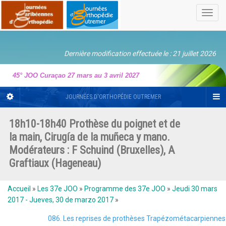
Toggl
navig
Dernière modification effectuée le : 21 juillet 2026
45° JOO Curaçao 27 mars au 3 avril 2027
JOURNÉES D'ORTHOPÉDIE OUTREMER
18h10-18h40 Prothèse du poignet et de
la main, Cirugía de la muñeca y mano.
Modérateurs : F Schuind (Bruxelles), A
Graftiaux (Hageneau)
Accueil
»
Les 37e JOO
»
Programme des 37e JOO
»
Jeudi 30 mars
2017 - Jueves, 30 de marzo 2017
»
086. Les reprises de prothèses Trapézométacarpiennes