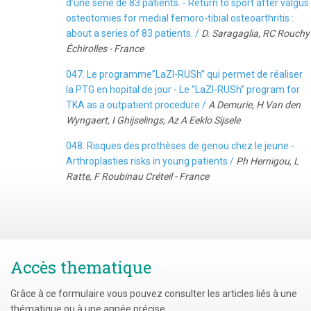
d’une série de 83 patients. - Return to sport after valgus
osteotomies for medial femoro-tibial osteoarthritis :
about a series of 83 patients. /
D. Saragaglia, RC Rouchy
Échirolles - France
047. Le programme”LaZI-RUSh” qui permet de réaliser
la PTG en hopital de jour - Le ”LaZI-RUSh” program for
TKA as a outpatient procedure /
A Demurie, H Van den
Wyngaert, I Ghijselings, Az A Eeklo Sijsele
048. Risques des prothèses de genou chez le jeune -
Arthroplasties risks in young patients /
Ph Hernigou, L
Ratte, F Roubinau Créteil - France
Accès thematique
Grâce à ce formulaire vous pouvez consulter les articles liés à une
thématique ou à une année précise.