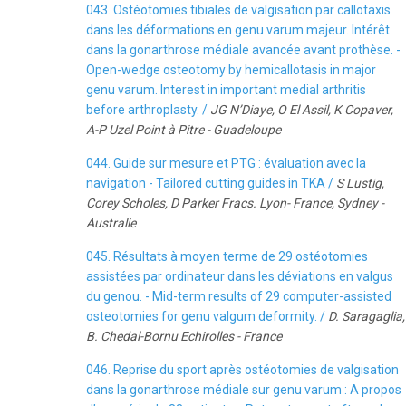
043. Ostéotomies tibiales de valgisation par callotaxis
dans les déformations en genu varum majeur. Intérêt
dans la gonarthrose médiale avancée avant prothèse. -
Open-wedge osteotomy by hemicallotasis in major
genu varum. Interest in important medial arthritis
before arthroplasty. /
JG N’Diaye, O El Assil, K Copaver,
A-P Uzel Point à Pitre - Guadeloupe
044. Guide sur mesure et PTG : évaluation avec la
navigation - Tailored cutting guides in TKA /
S Lustig,
Corey Scholes, D Parker Fracs. Lyon- France, Sydney -
Australie
045. Résultats à moyen terme de 29 ostéotomies
assistées par ordinateur dans les déviations en valgus
du genou. - Mid-term results of 29 computer-assisted
osteotomies for genu valgum deformity. /
D. Saragaglia,
B. Chedal-Bornu Echirolles - France
046. Reprise du sport après ostéotomies de valgisation
dans la gonarthrose médiale sur genu varum : A propos