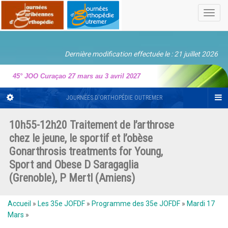
Toggl
navig
Dernière modification effectuée le : 21 juillet 2026
45° JOO Curaçao 27 mars au 3 avril 2027
JOURNÉES D'ORTHOPÉDIE OUTREMER
10h55-12h20 Traitement de l’arthrose
chez le jeune, le sportif et l’obèse
Gonarthrosis treatments for Young,
Sport and Obese D Saragaglia
(Grenoble), P Mertl (Amiens)
Accueil
»
Les 35e JOFDF
»
Programme des 35e JOFDF
»
Mardi 17
Mars
»