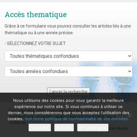
Accès thematique
Grâce à ce formulaire vous pouvez consulter les articles liés à une
thématique ou à une année précise.
- SÉLECTIONNEZ VOTRE SUJET
Nous utilisons des cookies pour vous garantir la meilleure
expérience sur notre site. Si vous continuez à utiliser ce
Copyright 2006 JOFdF Association loi 1901 -
Politique de
dernier, nous considérerons que vous acceptez l'utilisation des
Confidentialité
-
Mentions Légales
-
Respect Charte HON
-
Nous
cookies.
Voir notre politique de confidentialité de vos données.
Contacter
Autoriser
Refuser
En savoir plus
Agence digitale Nasdy