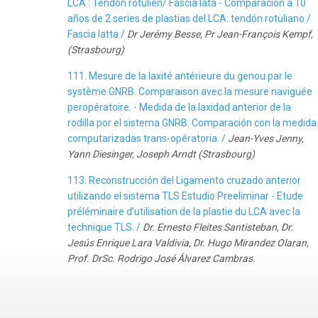
LCA : Tendon rotulien/ Fascia lata - Comparación a 10
años de 2 series de plastias del LCA: tendón rotuliano /
Fascia latta /
Dr Jerémy Besse, Pr Jean-François Kempf,
(Strasbourg)
111. Mesure de la laxité antérieure du genou par le
système GNRB. Comparaison avec la mesure naviguée
peropératoire. - Medida de la laxidad anterior de la
rodilla por el sistema GNRB. Comparación con la medida
computarizadas trans-opératoria. /
Jean-Yves Jenny,
Yann Diesinger, Joseph Arndt (Strasbourg)
113. Reconstrucción del Ligamento cruzado anterior
utilizando el sistema TLS Estudio Preeliminar - Etude
préléminaire d’utilisation de la plastie du LCA avec la
technique TLS. /
Dr. Ernesto Fleites Santisteban, Dr.
Jesús Enrique Lara Valdivia, Dr. Hugo Mirandez Olaran,
Prof. DrSc. Rodrigo José Álvarez Cambras.