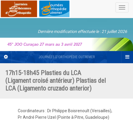
Toggl
navig
Dernière modification effectuée le : 21 juillet 2026
45° JOO Curaçao 27 mars au 3 avril 2027
JOURNÉES D'ORTHOPÉDIE OUTREMER
17h15-18h45 Plasties du LCA
(Ligament croisé antérieur) Plastias del
LCA (Ligamento cruzado anterior)
Coordinateurs : Dr Philippe Boisrenoult (Versailles),
Pr André Pierre Uzel (Pointe à Pitre, Guadeloupe)