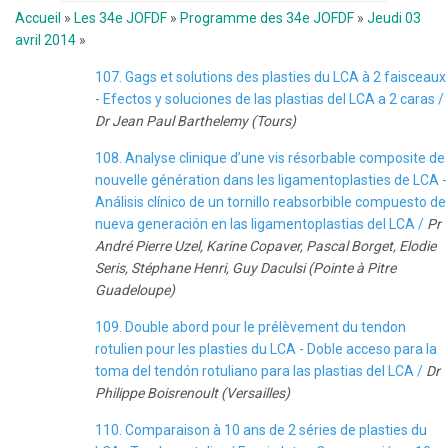
Accueil
»
Les 34e JOFDF
»
Programme des 34e JOFDF
»
Jeudi 03
avril 2014
»
107. Gags et solutions des plasties du LCA à 2 faisceaux
- Efectos y soluciones de las plastias del LCA a 2 caras /
Dr Jean Paul Barthelemy (Tours)
108. Analyse clinique d’une vis résorbable composite de
nouvelle génération dans les ligamentoplasties de LCA -
Análisis clínico de un tornillo reabsorbible compuesto de
nueva generación en las ligamentoplastias del LCA /
Pr
André Pierre Uzel, Karine Copaver, Pascal Borget, Elodie
Seris, Stéphane Henri, Guy Daculsi (Pointe à Pitre
Guadeloupe)
109. Double abord pour le prélèvement du tendon
rotulien pour les plasties du LCA - Doble acceso para la
toma del tendón rotuliano para las plastias del LCA /
Dr
Philippe Boisrenoult (Versailles)
110. Comparaison à 10 ans de 2 séries de plasties du