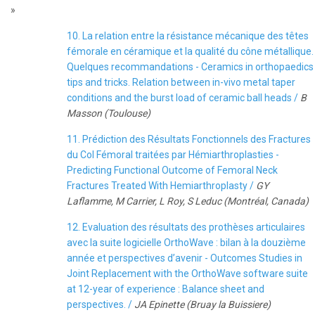
»
10. La relation entre la résistance mécanique des têtes
fémorale en céramique et la qualité du cône métallique.
Quelques recommandations - Ceramics in orthopaedics
tips and tricks. Relation between in-vivo metal taper
conditions and the burst load of ceramic ball heads /
B
Masson (Toulouse)
11. Prédiction des Résultats Fonctionnels des Fractures
du Col Fémoral traitées par Hémiarthroplasties -
Predicting Functional Outcome of Femoral Neck
Fractures Treated With Hemiarthroplasty /
GY
Laflamme, M Carrier, L Roy, S Leduc (Montréal, Canada)
12. Evaluation des résultats des prothèses articulaires
avec la suite logicielle OrthoWave : bilan à la douzième
année et perspectives d’avenir - Outcomes Studies in
Joint Replacement with the OrthoWave software suite
at 12-year of experience : Balance sheet and
perspectives. /
JA Epinette (Bruay la Buissiere)