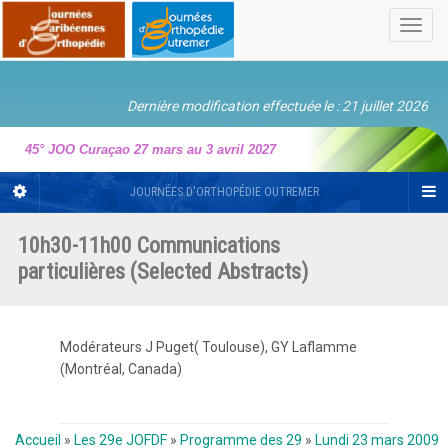
Toggl
navig
Dernière modification effectuée le : 21 juillet 2026
45° JOO Curaçao 27 mars au 3 avril 2027
JOURNÉES D'ORTHOPÉDIE OUTREMER
10h30-11h00 Communications
particulières (Selected Abstracts)
Modérateurs J Puget( Toulouse), GY Laflamme
(Montréal, Canada)
Accueil
»
Les 29e JOFDF
»
Programme des 29
»
Lundi 23 mars 2009