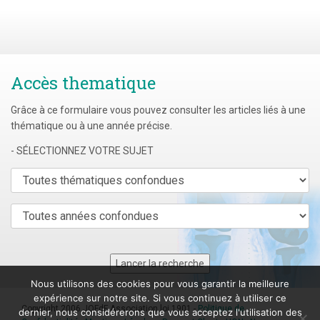
Accès thematique
Grâce à ce formulaire vous pouvez consulter les articles liés à une
thématique ou à une année précise.
- SÉLECTIONNEZ VOTRE SUJET
Nous utilisons des cookies pour vous garantir la meilleure
expérience sur notre site. Si vous continuez à utiliser ce
Copyright 2006 JOFdF Association loi 1901 -
Politique de
dernier, nous considérerons que vous acceptez l'utilisation des