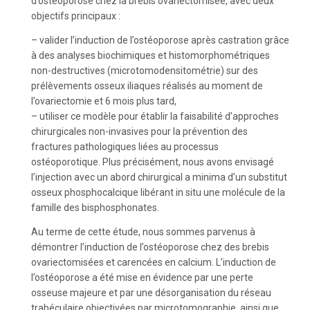
d’ostéoporose chez la brebis ovariectomisée, avec deux
objectifs principaux :
– valider l’induction de l’ostéoporose après castration grâce
à des analyses biochimiques et histomorphométriques
non-destructives (microtomodensitométrie) sur des
prélèvements osseux iliaques réalisés au moment de
l’ovariectomie et 6 mois plus tard,
– utiliser ce modèle pour établir la faisabilité d’approches
chirurgicales non-invasives pour la prévention des
fractures pathologiques liées au processus
ostéoporotique. Plus précisément, nous avons envisagé
l’injection avec un abord chirurgical a minima d’un substitut
osseux phosphocalcique libérant in situ une molécule de la
famille des bisphosphonates.
Au terme de cette étude, nous sommes parvenus à
démontrer l’induction de l’ostéoporose chez des brebis
ovariectomisées et carencées en calcium. L’induction de
l’ostéoporose a été mise en évidence par une perte
osseuse majeure et par une désorganisation du réseau
trabéculaire objectivées par microtomographie, ainsi que