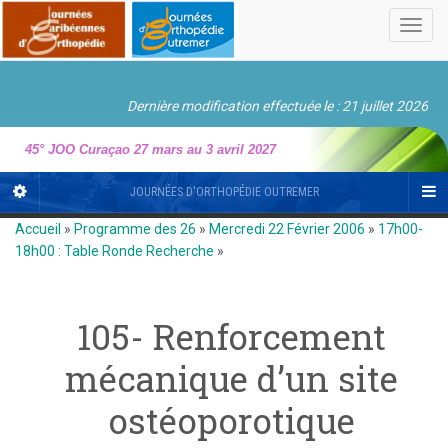
Toggl
navig
Dernière modification effectuée le : 21 juillet 2026
45° JOO Curaçao 27 mars au 3 avril 2027
JOURNÉES D'ORTHOPÉDIE OUTREMER
Accueil
»
Programme des 26
»
Mercredi 22 Février 2006
»
17h00-
18h00 : Table Ronde Recherche
»
105- Renforcement
mécanique d’un site
ostéoporotique