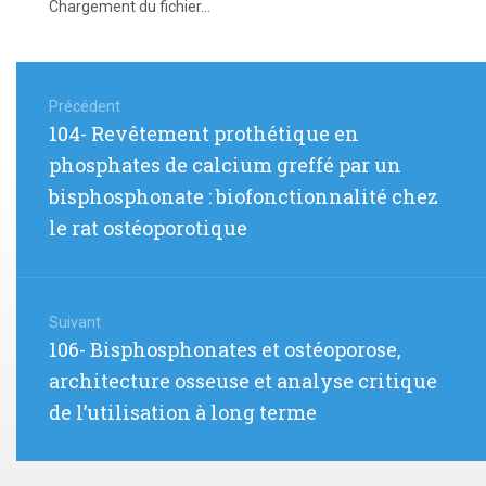
Chargement du fichier...
Navigation
de
Précédent
Article
104- Revêtement prothétique en
l’article
précédent
phosphates de calcium greffé par un
:
bisphosphonate : biofonctionnalité chez
le rat ostéoporotique
Suivant
Article
106- Bisphosphonates et ostéoporose,
suivant
architecture osseuse et analyse critique
:
de l’utilisation à long terme