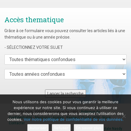
Accès thematique
Grâce à ce formulaire vous pouvez consulter les articles liés à une
thématique ou à une année précise.
- SÉLECTIONNEZ VOTRE SUJET
Nous utilisons des cookies pour vous garantir la meilleure
expérience sur notre site. Si vous continuez à utiliser ce
Copyright 2006 JOFdF Association loi 1901 -
Politique de
dernier, nous considérerons que vous acceptez l'utilisation des
Confidentialité
-
Mentions Légales
-
Respect Charte HON
-
Nous
cookies.
Voir notre politique de confidentialité de vos données.
Contacter
Autoriser
Refuser
En savoir plus
Agence digitale Nasdy