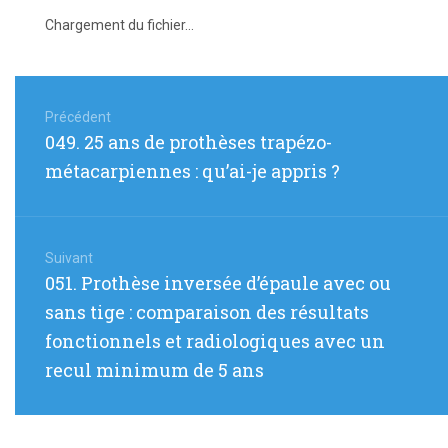
Chargement du fichier...
Navigation
de
Précédent
Article
049. 25 ans de prothèses trapézo-
l’article
précédent
métacarpiennes : qu’ai-je appris ?
:
Suivant
Article
051. Prothèse inversée d’épaule avec ou
suivant
sans tige : comparaison des résultats
:
fonctionnels et radiologiques avec un
recul minimum de 5 ans