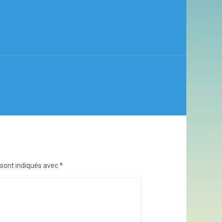
 sont indiqués avec
*