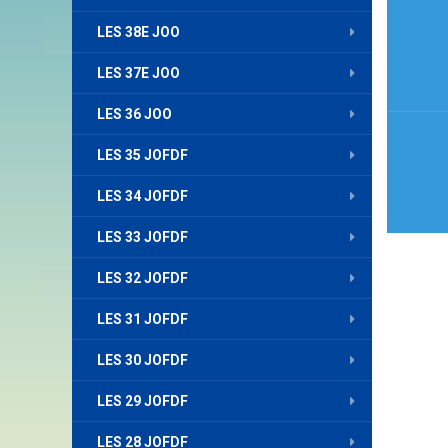
Nav
de
LES 38E JOO
l’art
LES 37E JOO
LES 36 JOO
LES 35 JOFDF
LES 34 JOFDF
LES 33 JOFDF
LES 32 JOFDF
LES 31 JOFDF
LES 30 JOFDF
LES 29 JOFDF
LES 28 JOFDF