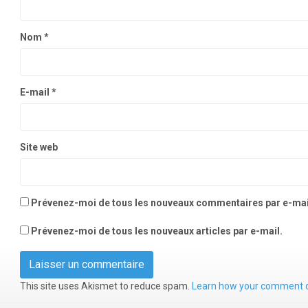
Nom
*
E-mail
*
Site web
Prévenez-moi de tous les nouveaux commentaires par e-mai
Prévenez-moi de tous les nouveaux articles par e-mail.
This site uses Akismet to reduce spam.
Learn how your comment d