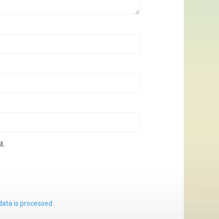
l.
ata is processed.