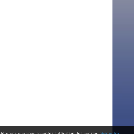
idérerons que vous acceptez l'utilisation des cookies.
Voir notre