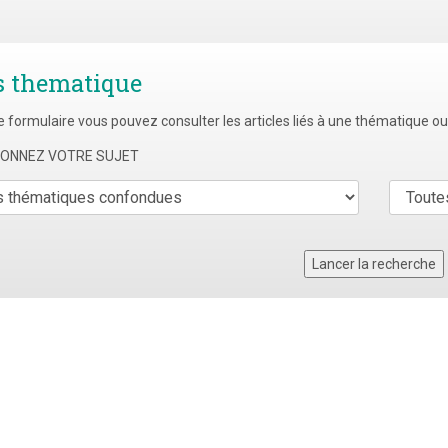
s thematique
e formulaire vous pouvez consulter les articles liés à une thématique o
TIONNEZ VOTRE SUJET