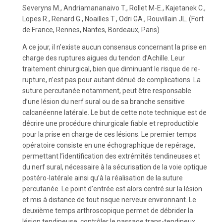
Severyns M., Andriamananaivo T., Rollet M-E., Kajetanek C.,
Lopes R., Renard G., Noailles T., Odri GA., Rouvillain JL. (Fort
de France, Rennes, Nantes, Bordeaux, Paris)
A ce jour, il n’existe aucun consensus concernant la prise en
charge des ruptures aigues du tendon d’Achille. Leur
traitement chirurgical, bien que diminuant le risque de re-
rupture, n’est pas pour autant dénué de complications. La
suture percutanée notamment, peut être responsable
d’une lésion du nerf sural ou de sa branche sensitive
calcanéenne latérale. Le but de cette note technique est de
décrire une procédure chirurgicale fiable et reproductible
pour la prise en charge de ces lésions. Le premier temps
opératoire consiste en une échographique de repérage,
permettant l’identification des extrémités tendineuses et
du nerf sural, nécessaire à la sécurisation de la voie optique
postéro-latérale ainsi qu’à la réalisation de la suture
percutanée. Le point d’entrée est alors centré sur la lésion
et mis à distance de tout risque nerveux environnant. Le
deuxième temps arthroscopique permet de débrider la
lésion tendineuse, contrôler le passage trans-tendineux