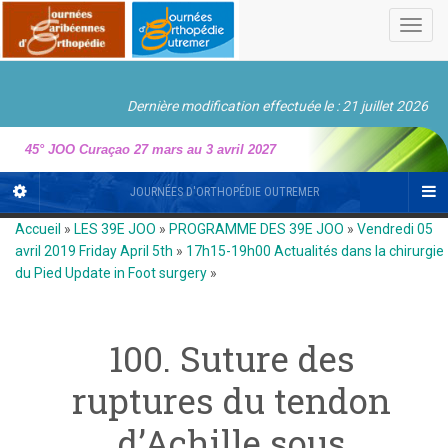
Toggl
navig
Dernière modification effectuée le : 21 juillet 2026
45° JOO Curaçao 27 mars au 3 avril 2027
JOURNÉES D'ORTHOPÉDIE OUTREMER
Accueil
»
LES 39E JOO
»
PROGRAMME DES 39E JOO
»
Vendredi 05
avril 2019 Friday April 5th
»
17h15-19h00 Actualités dans la chirurgie
du Pied Update in Foot surgery
»
100. Suture des
ruptures du tendon
d’Achille sous