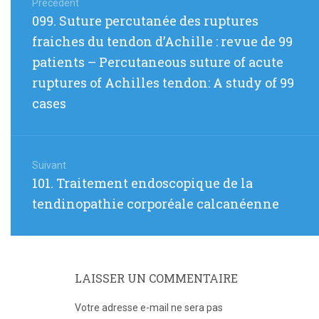
de
Précédent
Article
099. Suture percutanée des ruptures
l’article
précédent
fraiches du tendon d’Achille : revue de 99
:
patients – Percutaneous suture of acute
ruptures of Achilles tendon: A study of 99
cases
Suivant
Article
101. Traitement endoscopique de la
suivant
tendinopathie corporéale calcanéenne
:
LAISSER UN COMMENTAIRE
Votre adresse e-mail ne sera pas