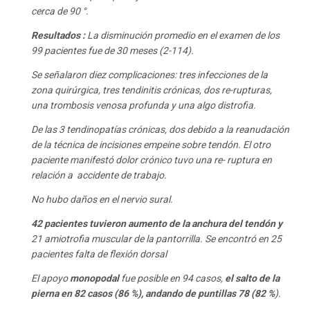
cerca de 90 °.
Resultados :
La disminución promedio en el examen de los
99 pacientes fue de 30 meses (2-114).
Se señalaron diez complicaciones: tres infecciones de la
zona quirúrgica, tres tendinitis crónicas, dos re-rupturas,
una trombosis venosa profunda y una algo distrofia.
De las 3 tendinopatías crónicas, dos debido a la reanudación
de la técnica de incisiones empeine sobre tendón. El otro
paciente manifestó dolor crónico tuvo una re- ruptura en
relación a accidente de trabajo.
No hubo daños en el nervio sural.
42 pacientes tuvieron aumento de la anchura del tendón y
21 amiotrofia muscular de la pantorrilla. Se encontró en 25
pacientes falta de flexión dorsal
El apoyo
monopodal
fue posible en 94 casos,
el salto de la
pierna en 82 casos (86 %), andando de puntillas 78 (82 %
).