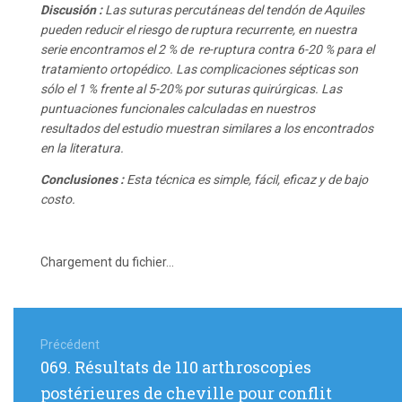
Discusión :
Las suturas percutáneas del tendón de Aquiles
pueden reducir el riesgo de ruptura recurrente, en nuestra
serie encontramos el 2 % de re-ruptura contra 6-20 % para el
tratamiento ortopédico. Las complicaciones sépticas son
sólo el 1 % frente al 5-20% por suturas quirúrgicas. Las
puntuaciones funcionales calculadas en nuestros
resultados del estudio muestran similares a los encontrados
en la literatura.
Conclusiones :
Esta técnica es simple, fácil, eficaz y de bajo
costo.
Chargement du fichier...
Navigation
de
Précédent
Article
069. Résultats de 110 arthroscopies
l’article
précédent
postérieures de cheville pour conflit