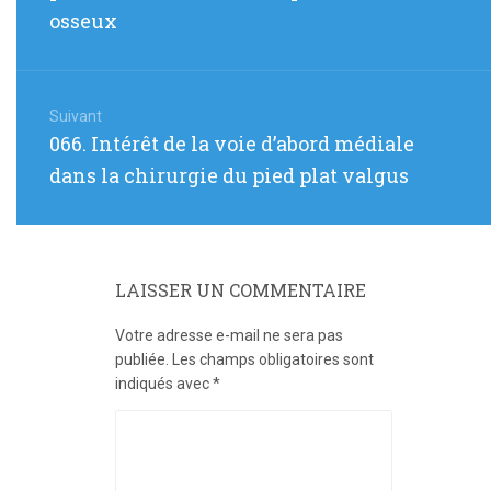
:
osseux
Suivant
Article
066. Intérêt de la voie d’abord médiale
suivant
dans la chirurgie du pied plat valgus
:
LAISSER UN COMMENTAIRE
Votre adresse e-mail ne sera pas
publiée.
Les champs obligatoires sont
indiqués avec
*