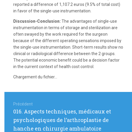
reported a difference of 1,107.2 euros (9.5% of total cost)
in favor of the single-use instrumentation.
Discussion-Conclusion:
The advantages of single-use
instrumentation in terms of storage and sterilization are
often swayed by the work required for the surgeon
because of the different operating sensations imposed by
the single-use instrumentation. Short-term results show no
clinical or radiological difference between the 2 groups.
The potential economic benefit could be a decision factor
in the current context of health cost control.
Chargement du fichier...
Navigation
de
Précédent
Article
016. Aspects techniques, médicaux et
l’article
précédent
psychologiques de l’arthroplastie de
:
hanche en chirurgie ambulatoire