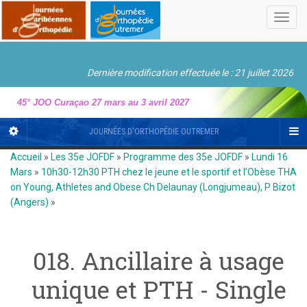
Toggl
navig
Dernière modification effectuée le : 21 juillet 2026
45° JOO Curaçao 27 mars au 3 avril 2027
JOURNÉES D'ORTHOPÉDIE OUTREMER
Accueil
»
Les 35e JOFDF
»
Programme des 35e JOFDF
»
Lundi 16
Mars
»
10h30-12h30 PTH chez le jeune et le sportif et l’Obèse THA
on Young, Athletes and Obese Ch Delaunay (Longjumeau), P Bizot
(Angers)
»
018. Ancillaire à usage
unique et PTH - Single