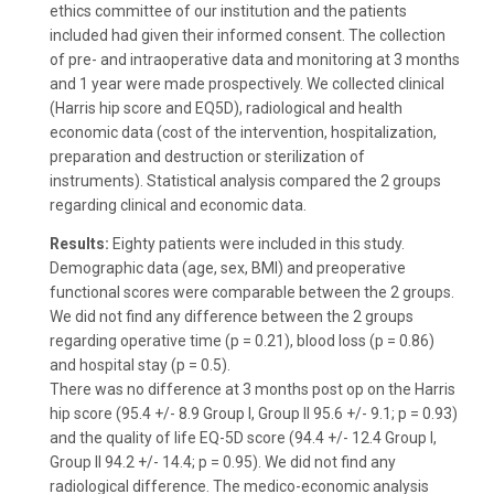
ethics committee of our institution and the patients
included had given their informed consent. The collection
of pre- and intraoperative data and monitoring at 3 months
and 1 year were made prospectively. We collected clinical
(Harris hip score and EQ5D), radiological and health
economic data (cost of the intervention, hospitalization,
preparation and destruction or sterilization of
instruments). Statistical analysis compared the 2 groups
regarding clinical and economic data.
Results:
Eighty patients were included in this study.
Demographic data (age, sex, BMI) and preoperative
functional scores were comparable between the 2 groups.
We did not find any difference between the 2 groups
regarding operative time (p = 0.21), blood loss (p = 0.86)
and hospital stay (p = 0.5).
There was no difference at 3 months post op on the Harris
hip score (95.4 +/- 8.9 Group I, Group II 95.6 +/- 9.1; p = 0.93)
and the quality of life EQ-5D score (94.4 +/- 12.4 Group I,
Group II 94.2 +/- 14.4; p = 0.95). We did not find any
radiological difference. The medico-economic analysis