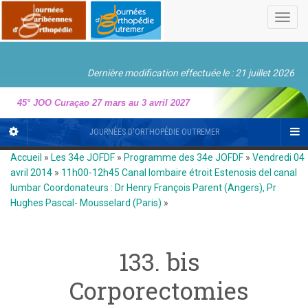
Toggl
navig
Dernière modification effectuée le : 21 juillet 2026
45° JOO Curaçao 27 mars au 3 avril 2027
JOURNÉES D'ORTHOPÉDIE OUTREMER
Accueil
»
Les 34e JOFDF
»
Programme des 34e JOFDF
»
Vendredi 04
avril 2014
»
11h00-12h45 Canal lombaire étroit Estenosis del canal
lumbar Coordonateurs : Dr Henry François Parent (Angers), Pr
Hughes Pascal- Mousselard (Paris)
»
133. bis
Corporectomies