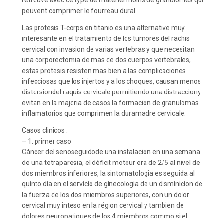
retrouve avec ce type de matériel moins de granulomes qui
peuvent comprimer le fourreau dural.
Las protesis T-corps en titanio es una alternative muy
interesante en el tratamiento de los tumores del rachis
cervical con invasion de varias vertebras y que necesitan
una corporectomia de mas de dos cuerpos vertebrales,
estas protesis resisten mas bien a las complicaciones
infecciosas que los injertos y a los choques, causan menos
distorsiondel raquis cervicale permitiendo una distracciony
evitan en la majoria de casos la formacion de granulomas
inflamatorios que comprimen la duramadre cervicale.
Casos clinicos :
– 1. primer caso
Cáncer del senoseguidode una instalacion en una semana
de una tetraparesia, el déficit moteur era de 2/5 al nivel de
dos miembros inferiores, la sintomatologia es seguida al
quinto dia en el servicio de ginecologia de un disminicion de
la fuerza de los dos miembros superiores, con un dolor
cervical muy inteso en la région cervical y tambien de
dolores neuropatiques de los 4 miembros commo si el