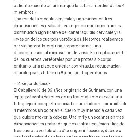
patiente » siente un animal que le estaria mordiendo los 4
miembros ».
Una mri de la médula cervicale y un scanner en très
dimensiones es realisado en urgencia que muestran una
disminucion significative del canal raquidio cervicale y la
invasion de los cuerpos vertébrales. Nosotros realisamos
por via antero-lateral una corporectomie, una
décompression al microscope de zeiss. El remplasamento
de los cuerpos vertébrales por una protesis t-corps
entitanio, una plaque enterior con visas.La recuperacion
neurologica es totale en 8 jours post-operatorios.
– 2. segundo caso-
El Caballero K, de 36 años originario de Surinam, con una
lepra, présenta despues de un traumatismo cervical una
tetraplejia incompleta asociada a un sindrome piramidal de
4 miembros un dolor en el cuello muy intenso a cada vez
que quiere mover la cabeza. Une mri y un scanner en très
dimensiones es realisado que muestra una lésion litica de
très cuerpos vertébrales d’-e origen infeccioso, debido a