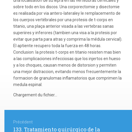
una localisation de su lepra en las vertebbras cervicales y
sobre todo en los discos. Una corporectomie y disectomie
es realisada por via antero-lateraley le remplacemento de
los cuerpos vertébrales por una protesis de t-corps en
titanio, una plaça anterior visada a las vertebras sanas
superiires y inferores (tambien una visa a la protesis por
evitar que parta para atras y comprima la médula cervical).
El aptiente recupero toda la fuerza en 48 horas.
Conclusion: la protesis t-corps en titanio resisten mas bien
a las complicaciones infecciosas que los injertos en hueso
y a los choques, causan menos de distorsion y permiten
una mejor distraccion, evitando menos frecuentemente la
formacion de granulomas inflamatorios que comprimen la
medula espinal.
Chargement du fichier...
Navigation
de
Précédent
Article
133. Tratamiento quirúrgico de la