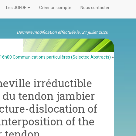
Les JOFDF
Créer un compte
Nous contacter
Dernière modification effectuée le : 21 juillet 2026
6h00 Communications particulières (Selected Abstracts)
»
eville irréductible
n du tendon jambier
acture-dislocation of
nterposition of the
or tendon