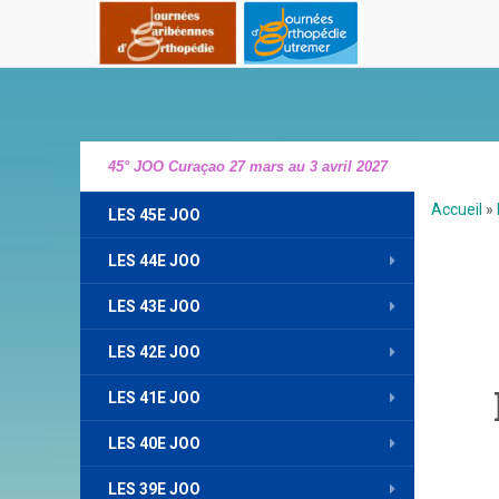
45° JOO Curaçao 27 mars au 3 avril 2027
Accueil
»
LES 45E JOO
LES 44E JOO
LES 43E JOO
LES 42E JOO
LES 41E JOO
LES 40E JOO
LES 39E JOO