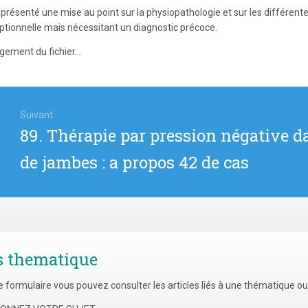
t présenté une mise au point sur la physiopathologie et sur les différen
ptionnelle mais nécessitant un diagnostic précoce.
gement du fichier...
igation
Suivant
Article
89. Thérapie par pression négative da
icle
suivant
de jambes : a propos 42 de cas
:
s thematique
e formulaire vous pouvez consulter les articles liés à une thématique o