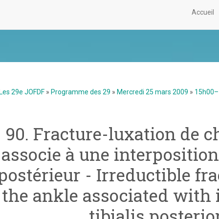
Accueil
Les 29e JOFDF
»
Programme des 29
»
Mercredi 25 mars 2009
»
15h00–1
90. Fracture-luxation de ch
associe à une interpositio
postérieur - Irreductible fr
the ankle associated with i
tibialis posteri