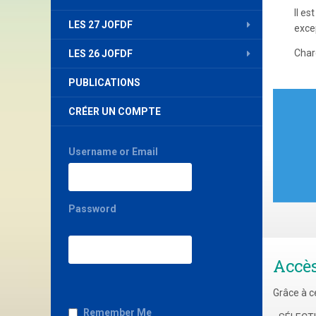
Il es
LES 27 JOFDF
exce
Char
LES 26 JOFDF
PUBLICATIONS
Nav
CRÉER UN COMPTE
de
l’art
Username or Email
Password
Accè
Grâce à c
Remember Me