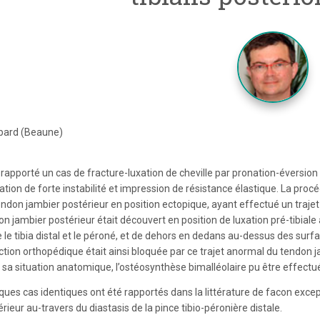
bard (Beaune)
t rapporté un cas de fracture-luxation de cheville par pronation-éversio
ation de forte instabilité et impression de résistance élastique. La proc
endon jambier postérieur en position ectopique, ayant effectué un trajet
n jambier postérieur était découvert en position de luxation pré-tibiale a
 le tibia distal et le péroné, et de dehors en dedans au-dessus des surface
ction orthopédique était ainsi bloquée par ce trajet anormal du tendon
 sa situation anatomique, l’ostéosynthèse bimalléolaire pu être effectu
ques cas identiques ont été rapportés dans la littérature de facon exc
rieur au-travers du diastasis de la pince tibio-péronière distale.