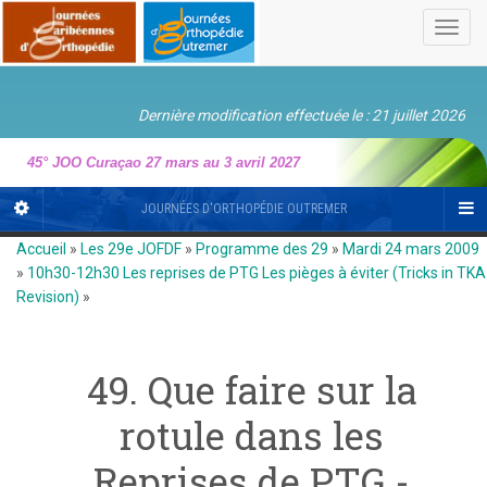
Toggl
navig
Dernière modification effectuée le : 21 juillet 2026
45° JOO Curaçao 27 mars au 3 avril 2027
JOURNÉES D'ORTHOPÉDIE OUTREMER
Accueil
»
Les 29e JOFDF
»
Programme des 29
»
Mardi 24 mars 2009
»
10h30-12h30 Les reprises de PTG Les pièges à éviter (Tricks in TKA
Revision)
»
49. Que faire sur la
rotule dans les
Reprises de PTG -