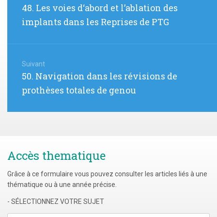
de
Article
48. Les voies d‘abord et l’ablation des
l’article
précédent
implants dans les Reprises de PTG
:
Suivant
Article
50. Navigation dans les révisions de
suivant
prothèses totales de genou
:
Accès thematique
Grâce à ce formulaire vous pouvez consulter les articles liés à une
thématique ou à une année précise.
- SÉLECTIONNEZ VOTRE SUJET