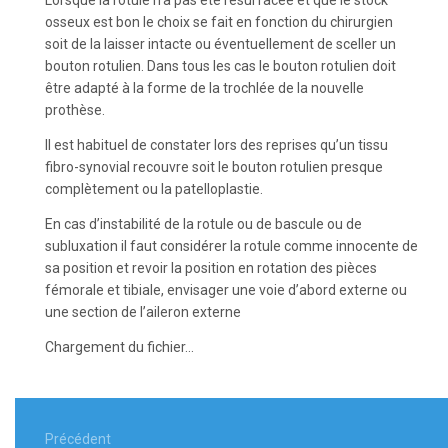
Lorsque la rotule n’a pas été resurfacée et que le stock
osseux est bon le choix se fait en fonction du chirurgien
soit de la laisser intacte ou éventuellement de sceller un
bouton rotulien. Dans tous les cas le bouton rotulien doit
être adapté à la forme de la trochlée de la nouvelle
prothèse.
Il est habituel de constater lors des reprises qu’un tissu
fibro-synovial recouvre soit le bouton rotulien presque
complètement ou la patelloplastie.
En cas d’instabilité de la rotule ou de bascule ou de
subluxation il faut considérer la rotule comme innocente de
sa position et revoir la position en rotation des pièces
fémorale et tibiale, envisager une voie d’abord externe ou
une section de l’aileron externe
Chargement du fichier...
Navigation
Précédent