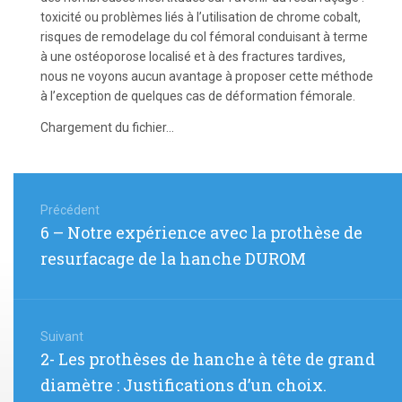
toxicité ou problèmes liés à l’utilisation de chrome cobalt,
risques de remodelage du col fémoral conduisant à terme
à une ostéoporose localisé et à des fractures tardives,
nous ne voyons aucun avantage à proposer cette méthode
à l’exception de quelques cas de déformation fémorale.
Chargement du fichier...
Navigation
de
Précédent
Article
6 – Notre expérience avec la prothèse de
l’article
précédent
resurfacage de la hanche DUROM
:
Suivant
Article
2- Les prothèses de hanche à tête de grand
suivant
diamètre : Justifications d’un choix.
: