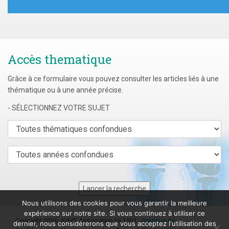
Accès thematique
Grâce à ce formulaire vous pouvez consulter les articles liés à une
thématique ou à une année précise.
- SÉLECTIONNEZ VOTRE SUJET
Nous utilisons des cookies pour vous garantir la meilleure
expérience sur notre site. Si vous continuez à utiliser ce
Copyright 2006 JOFdF Association loi 1901 -
Politique de
dernier, nous considérerons que vous acceptez l'utilisation des