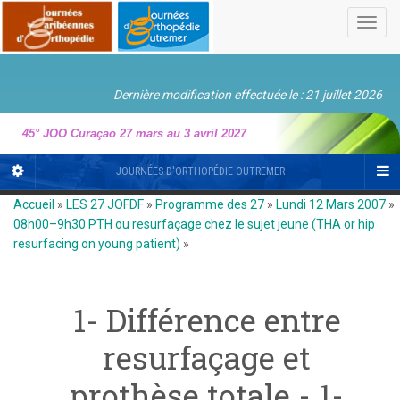
Toggl
navig
Dernière modification effectuée le : 21 juillet 2026
45° JOO Curaçao 27 mars au 3 avril 2027
JOURNÉES D'ORTHOPÉDIE OUTREMER
Accueil
»
LES 27 JOFDF
»
Programme des 27
»
Lundi 12 Mars 2007
»
08h00–9h30 PTH ou resurfaçage chez le sujet jeune (THA or hip
resurfacing on young patient)
»
1- Différence entre
resurfaçage et
prothèse totale - 1-