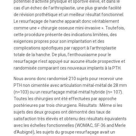
potentiel d’activité physique et sportive élevé, et dans le
cas d’un échec de l’arthroplastie, une plus grande facilité
de révision prothétique et un meilleur résultat fonctionnel.
Le resurfaçage de hanche apparaît donc véritablement
comme une « chirurgie osseuse mini-invasive ». Toutefois,
cette procédure présente des indications limitées, des
exigences propres pour son implantation et des
complications spécifiques par rapport à l’arthroplastie
totale de la hanche. De plus, l’enthousiasme pour le
resurfaçage n’est appuyé sur aucune étude prospective et
randomisée comparant ces nouveaux implants à la PTH.
Nous avons donc randomisé 210 sujets pour recevoir une
PTH non cimentée avec articulation métal-métal de 28 mm
(n=103) ou un resurfaçage métal-métal hybride (n= 107).
Toutes les chirurgies ont été effectuées par approche
postérieures par trois chirurgiens. Résultats : Même si les
sujets des deux groupes ont démontré des taux de
satisfaction très élevés et obtenu des résultats équivalents
avec les échelles fonctionnelles (WOMAC, SF-36 and Merle
d’Aubigné), les sujets du groupe resurfaçage avait un