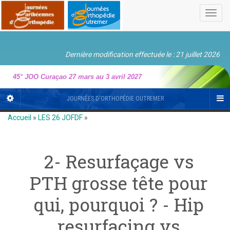
Toggl
navig
Dernière modification effectuée le : 21 juillet 2026
45° JOO Curaçao 27 mars au 3 avril 2027
JOURNÉES D'ORTHOPÉDIE OUTREMER
Accueil
»
LES 26 JOFDF
»
2- Resurfaçage vs
PTH grosse tête pour
qui, pourquoi ? - Hip
resurfacing vs