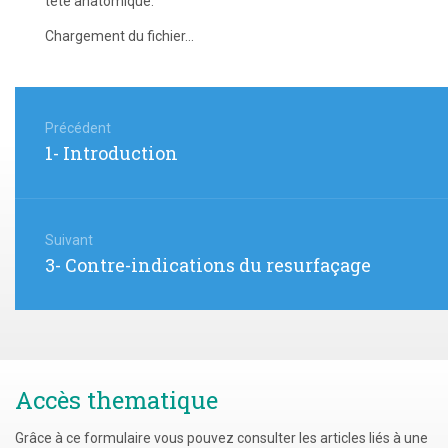
tête anatomique.
Chargement du fichier...
Navigation
de
Précédent
Article
1- Introduction
l’article
précédent
:
Suivant
Article
3- Contre-indications du resurfaçage
suivant
:
Accès thematique
Grâce à ce formulaire vous pouvez consulter les articles liés à une