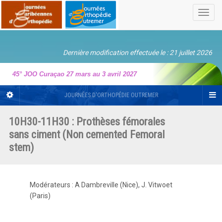
Toggl
navig
Dernière modification effectuée le : 21 juillet 2026
45° JOO Curaçao 27 mars au 3 avril 2027
JOURNÉES D'ORTHOPÉDIE OUTREMER
10H30-11H30 : Prothèses fémorales
sans ciment (Non cemented Femoral
stem)
Modérateurs : A Dambreville (Nice), J. Vitwoet
(Paris)