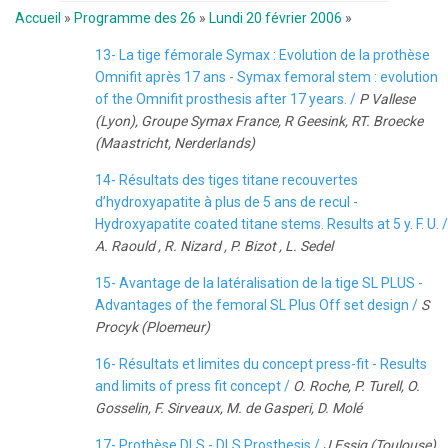
Accueil
»
Programme des 26
»
Lundi 20 février 2006
»
13- La tige fémorale Symax : Evolution de la prothèse
Omnifit après 17 ans - Symax femoral stem : evolution
of the Omnifit prosthesis after 17 years. /
P Vallese
(Lyon), Groupe Symax France, R Geesink, RT. Broecke
(Maastricht, Nerderlands)
14- Résultats des tiges titane recouvertes
d’hydroxyapatite à plus de 5 ans de recul -
Hydroxyapatite coated titane stems. Results at 5 y. F. U. /
A. Raould , R. Nizard , P. Bizot , L. Sedel
15- Avantage de la latéralisation de la tige SL PLUS -
Advantages of the femoral SL Plus Off set design /
S
Procyk (Ploemeur)
16- Résultats et limites du concept press-fit - Results
and limits of press fit concept /
O. Roche, P. Turell, O.
Gosselin, F. Sirveaux, M. de Gasperi, D. Molé
17- Prothèse DLS - DLS Prosthesis /
J Essig (Toulouse)