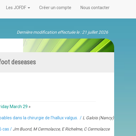
Les JOFDF
Créer un compte
Nous contacter
Dernière modification effectuée le : 21 juillet 2026
 foot deseases
riday March 29
»
bles dans la chirurgie de l’hallux valgus. /
L Galois (Nancy)
6 cas /
Jm Buord, M Cermolacce, E Richelme, C Cermolacce