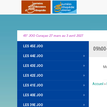
45° JOO Curaçao 27 mars au 3 avril 2027
LES 45E JOO
09h00-
LES 44E JOO
LES 43E JOO
Mo
LES 42E JOO
Accueil
»
LES 41E JOO
LES 40E JOO
LES 39E JOO