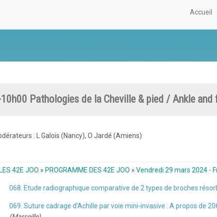
Accueil
10h00 Pathologies de la Cheville & pied / Ankle and
dérateurs : L Galois (Nancy), O Jardé (Amiens)
LES 42E JOO
»
PROGRAMME DES 42E JOO
»
Vendredi 29 mars 2024 - F
068. Etude radiographique comparative de 2 types de broches résorba
069. Suture cadrage d’Achille par voie mini-invasive : A propos de 20
(Marseille)