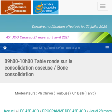
Toggl
navig
Dernière modification effectuée le : 21 juillet 2026
45° JOO Curaçao 27 mars au 3 avril 2027
JOURNÉES D'ORTHOPÉDIE OUTREMER
09h00-10h00 Table ronde sur la
consolidation osseuse / Bone
consolidation
Modérateurs : Ph Chiron (Toulouse), Ch Belli (Tahiti)
Accueil
»
LES 42E JOO
»
PROGRAMME DES 42E JOO
»
Jeudi 28 mars