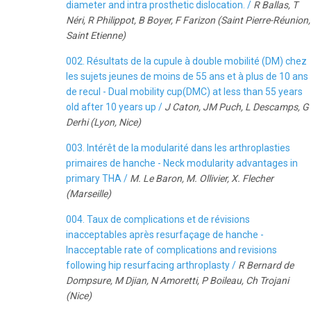
diameter and intra prosthetic dislocation. /
R Ballas, T
Néri, R Philippot, B Boyer, F Farizon (Saint Pierre-Réunion,
Saint Etienne)
002. Résultats de la cupule à double mobilité (DM) chez
les sujets jeunes de moins de 55 ans et à plus de 10 ans
de recul - Dual mobility cup(DMC) at less than 55 years
old after 10 years up /
J Caton, JM Puch, L Descamps, G
Derhi (Lyon, Nice)
003. Intérêt de la modularité dans les arthroplasties
primaires de hanche - Neck modularity advantages in
primary THA /
M. Le Baron, M. Ollivier, X. Flecher
(Marseille)
004. Taux de complications et de révisions
inacceptables après resurfaçage de hanche -
Inacceptable rate of complications and revisions
following hip resurfacing arthroplasty /
R Bernard de
Dompsure, M Djian, N Amoretti, P Boileau, Ch Trojani
(Nice)