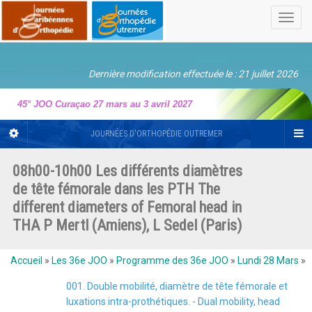
Toggl
navig
Dernière modification effectuée le : 21 juillet 2026
45° JOO Curaçao 27 mars au 3 avril 2027
JOURNÉES D'ORTHOPÉDIE OUTREMER
08h00-10h00 Les différents diamètres
de tête fémorale dans les PTH The
different diameters of Femoral head in
THA P Mertl (Amiens), L Sedel (Paris)
Accueil
»
Les 36e JOO
»
Programme des 36e JOO
»
Lundi 28 Mars
»
001. Double mobilité, diamètre de tête fémorale et
luxations intra-prothétiques. - Dual mobility, head