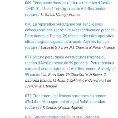
069. Ténoraphie dans les ruptures récentes d’Achille
TENOLIG - Use of Tenolig in acute Achilles tendon
rupture /
L. Galois Nancy - France
070. La réparation percutanée par Tenolig sous
échographie per-opératoire avec rééducation précoce. -
Percutaneous Tenolig(®) repair under intra-operative
ultrasonography guidance in acute Achilles tendon
rupture /
Lacoste S, Féron JM, Cherrier B Paris - France
071. Suture percutanée des ruptures fraiches du
tendon d’Achille : revue de 99 patients - Percutaneous
suture of acute ruptures of Achilles tendon: A study of
99 cases /
JL Rouvillain, Th Chevillotte, N Reina, O
Labrada Blanco, M Abidi, C Zekhnini, P Carret Fort de
France - Martinique
072. Traitement des lésions anciennes du tendon
d’Achille. - Management of aged Achilles tendon
ruptures /
K Zoubiri (Béjaia, Algérie)
073. Tendinopathies des fibulaires - Peroneal