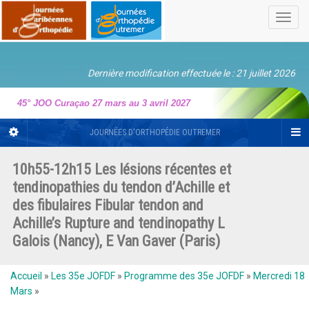
Toggl
navig
Dernière modification effectuée le : 21 juillet 2026
45° JOO Curaçao 27 mars au 3 avril 2027
JOURNÉES D'ORTHOPÉDIE OUTREMER
10h55-12h15 Les lésions récentes et
tendinopathies du tendon d’Achille et
des fibulaires Fibular tendon and
Achille’s Rupture and tendinopathy L
Galois (Nancy), E Van Gaver (Paris)
Accueil
»
Les 35e JOFDF
»
Programme des 35e JOFDF
»
Mercredi 18
Mars
»