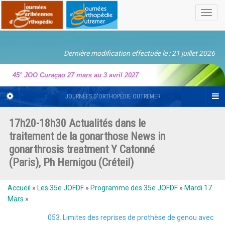
Toggl
navig
Dernière modification effectuée le : 21 juillet 2026
45° JOO Curaçao 27 mars au 3 avril 2027
JOURNÉES D'ORTHOPÉDIE OUTREMER
17h20-18h30 Actualités dans le
traitement de la gonarthose News in
gonarthrosis treatment Y Catonné
(Paris), Ph Hernigou (Créteil)
Accueil
»
Les 35e JOFDF
»
Programme des 35e JOFDF
»
Mardi 17
Mars
»
053. Limites des reprises de prothèse de genou avec