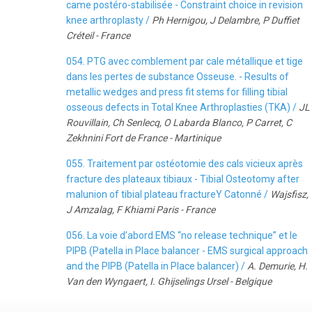
came postéro-stabilisée - Constraint choice in revision
knee arthroplasty /
Ph Hernigou, J Delambre, P Duffiet
Créteil - France
054. PTG avec comblement par cale métallique et tige
dans les pertes de substance Osseuse. - Results of
metallic wedges and press fit stems for filling tibial
osseous defects in Total Knee Arthroplasties (TKA) /
JL
Rouvillain, Ch Senlecq, O Labarda Blanco, P Carret, C
Zekhnini Fort de France - Martinique
055. Traitement par ostéotomie des cals vicieux après
fracture des plateaux tibiaux - Tibial Osteotomy after
malunion of tibial plateau fractureY Catonné /
Wajsfisz,
J Amzalag, F Khiami Paris - France
056. La voie d’abord EMS “no release technique” et le
PIPB (Patella in Place balancer - EMS surgical approach
and the PIPB (Patella in Place balancer) /
A. Demurie, H.
Van den Wyngaert, I. Ghijselings Ursel - Belgique