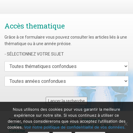
Accès thematique
Grâce à ce formulaire vous pouvez consulter les articles liés à une
thématique ou à une année précise.
- SÉLECTIONNEZ VOTRE SUJET
Nous utilisons des cookies pour vous garantir la meilleure
expérience sur notre site. Si vous continuez à utiliser ce
Copyright 2006 JOFdF Association loi 1901 -
Politique de
dernier, nous considérerons que vous acceptez l'utilisation des
Confidentialité
-
Mentions Légales
-
Respect Charte HON
-
Nous
cookies.
Voir notre politique de confidentialité de vos données.
Contacter