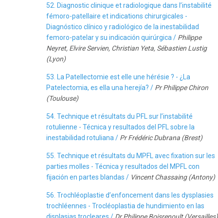
52. Diagnostic clinique et radiologique dans l’instabilité
fémoro-patellaire et indications chirurgicales -
Diagnóstico clínico y radiológico de la inestabilidad
femoro-patelar y su indicación quirúrgica /
Philippe
Neyret, Elvire Servien, Christian Yeta, Sébastien Lustig
(Lyon)
53. La Patellectomie est elle une hérésie ? - ¿La
Patelectomia, es ella una herejía? /
Pr Philippe Chiron
(Toulouse)
54. Technique et résultats du PFL sur l’instabilité
rotulienne - Técnica y resultados del PFL sobre la
inestabilidad rotuliana /
Pr Frédéric Dubrana (Brest)
55. Technique et résultats du MPFL avec fixation sur les
parties molles - Técnica y resultados del MPFL con
fijación en partes blandas /
Vincent Chassaing (Antony)
56. Trochléoplastie d’enfoncement dans les dysplasies
trochléennes - Trocléoplastia de hundimiento en las
displasias trocleares /
Dr Philippe Boisrenoult (Versailles)