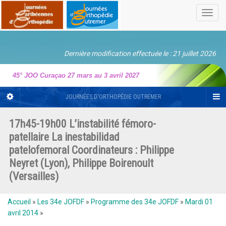
Toggl
navig
Dernière modification effectuée le : 21 juillet 2026
45° JOO Curaçao 27 mars au 3 avril 2027
JOURNÉES D'ORTHOPÉDIE OUTREMER
17h45-19h00 L’instabilité fémoro-
patellaire La inestabilidad
patelofemoral Coordinateurs : Philippe
Neyret (Lyon), Philippe Boirenoult
(Versailles)
Accueil
»
Les 34e JOFDF
»
Programme des 34e JOFDF
»
Mardi 01
avril 2014
»