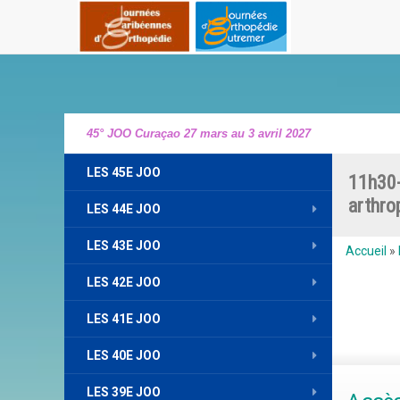
45° JOO Curaçao 27 mars au 3 avril 2027
LES 45E JOO
11h30-
arthro
LES 44E JOO
LES 43E JOO
Accueil
»
LES 42E JOO
LES 41E JOO
LES 40E JOO
LES 39E JOO